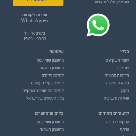
פרסם עכשיו
ומהניסיון שלו ליזם האחר.
שירות לקוחות
ב-WhatsApp
בימים א' - ה'
09:00 - 15:00
כללי
שימושי
קשרי משקיעים
מחשבון שווי עסק
צור קשר
מחשבון תשואה
מדיניות פרטיות
קהילת היזמים
הצהרת נגישות
קהילת בעלי העסקים
תקנון
קהילת המתווכים העסקיים
שאלות ותשובות
בלוג העסקים של ישראל
קישורים מהירים
כלים שימושיים
עסקים למכירה
מחשבון שווי עסק
שותף
מחשבון תשואה