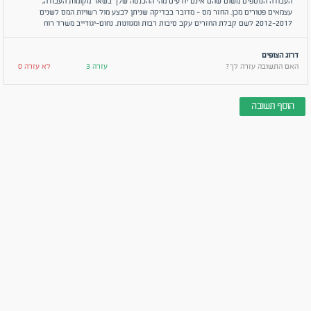
העבודה הנוספים משום שהם אינם יודעים מהי ההכנסה שלך בשאר מקומות העבודה,
עצמאים פטורים מכן. החזר מס - מדובר בבדיקה שניתן לבצע מול רשויות המס לשנים
2012-2017 לשם קבלת החזרים עקב סיבות רבות ומגוונות. נחום-יגודייב משרד רוח
דרוג הצופים
האם התשובה עזרה לך?
עזרה 3
לא עזרה 0
הוסף תשובה