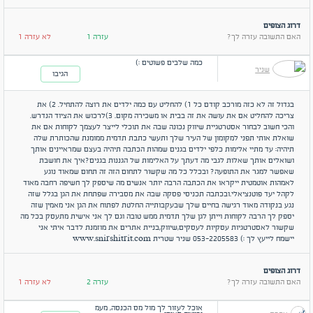
דרוג הצופים
האם התשובה עזרה לך?
עזרה 1
לא עזרה 1
כמה שלבים פשוטים :)
שניר
הגיבו
בגדול זה לא כזה מורכב קודם כל 1) להחליט עם כמה ילדים את רוצה להתחיל. 2) את
צריכה להחליט אם את עושה את זה בבית או משכירה מקום. 3)לרכוש את הציוד הנדרש.
והכי חשוב לבחור אסטרטגיית שיווק נכונה שבה את תוכלי לייצר לעצמך לקוחות אם את
שואלת אותי תפני למקומון של העיר שלך ותעשי כתבת תדמית ממומנת שהכותרת שלה
תיהיה: עד מתיי אלימות כלפי ילדים בגנים שמהות הכתבה תיהיה בעצם שמראיינים אותך
ושואלים אותך שאלות לגבי מה דעתך על האלימות של הגננות בגנים?איך את חושבת
שאפשר למגר את התופעה? ובכלל כל מה שקשור לתחום הזה זה תחום שמאוד נוגע
לאמהות אוטמטית ייקראו את הכתבה הרבה יותר אנשים מה שיספק לך חשיפה רחבה מאוד
לקהל יעד פוטנציאלי.ובכתבה תכניסי פסקה שבה את מסבירה שפתחת את הגן בגלל שזה
נגע בנקודה מאוד רגישה בחיים שלך שבעקבותייה החלטת לפתוח את הגן אני מאמין שזה
יספק לך הרבה לקוחות וייתן לגן שלך תדמית ממש טובה וגם לך אני אישית מתעסק בכל מה
שקשור לאסטרטגיות עסקיות לעסקים,שיווק,בניית אתרים את מוזמנת לדבר איתי אני
יישמח לייעץ לך :) 053-2205583 שניר שטרית www.snirshitrit.com
דרוג הצופים
האם התשובה עזרה לך?
עזרה 2
לא עזרה 1
אוכל לעזור לך מול מס הכנסה, מעמ