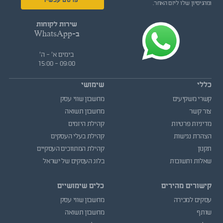
פרסם עכשיו
ומהניסיון שלו ליזם האחר.
שירות לקוחות
ב-WhatsApp
בימים א' - ה'
09:00 - 15:00
כללי
שימושי
קשרי משקיעים
מחשבון שווי עסק
צור קשר
מחשבון תשואה
מדיניות פרטיות
קהילת היזמים
הצהרת נגישות
קהילת בעלי העסקים
תקנון
קהילת המתווכים העסקיים
שאלות ותשובות
בלוג העסקים של ישראל
קישורים מהירים
כלים שימושיים
עסקים למכירה
מחשבון שווי עסק
שותף
מחשבון תשואה