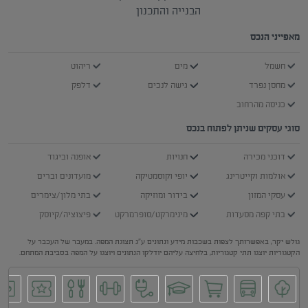
הבנייה והתכנון
מאפייני הנכס
חשמל
מים
ריהוט
מחסן נפרד
גישה לנכים
דלפק
כניסה מהרחוב
סוגי עסקים שניתן לפתוח בנכס
דוכני מכירה
חנויות
אופנה וביגוד
אולמות וקייטרינג
יופי וקוסמטיקה
מועדונים וברים
עסקי המזון
בידור ומוזיקה
בתי מלון/צימרים
בתי קפה מסעדות
מינימרקט/סופרמרקט
פיצוציה/קיוסק
גולש יקר, באפשרותך לצפות בשכבות מידע ונתונים ע"ג תצוגת המפה. במעבר של העכבר על
הקטגוריות יוצגו תתי קטגוריות, בלחיצה עליהם יודלקו הנתונים ויוצגו על המפה בסביבת המתחם.