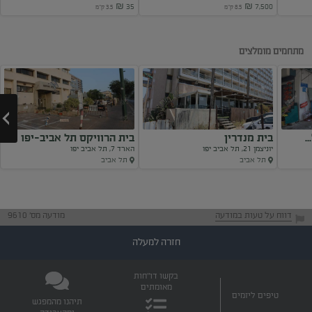
35 ₪
7,500 ₪
8.5 ק"מ
3.5 ק"מ
Next
מתחמים מומלצים
בית מנדרין
בית הרוויקס תל אביב-יפו
יוניצמן 21, תל אביב יפו
הארד 7, תל אביב יפו
תל אביב
תל אביב
Next
דווח על טעות במודעה
מודעה מס' 9610
חזרה למעלה
בקשו דו"חות
מאומתים
טיפים ליזמים
תיהנו מהמפגש