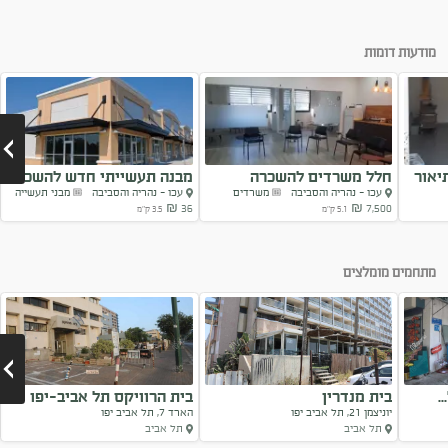
מודעות דומות
יאור
חלל משרדים להשכרה
מבנה תעשייתי חדש להשכרה
עכו - נהריה והסביבה
משרדים
עכו - נהריה והסביבה
מבני תעשייה
בנהריה
6000...
36 ₪
7,500 ₪
5.1 ק"מ
3.5 ק"מ
Next
מתחמים מומלצים
בית מנדרין
בית הרוויקס תל אביב-יפו
יוניצמן 21, תל אביב יפו
הארד 7, תל אביב יפו
תל אביב
תל אביב