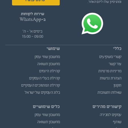
פרסם עכשיו
ומהניסיון שלו ליזם האחר.
שירות לקוחות
ב-WhatsApp
בימים א' - ה'
09:00 - 15:00
כללי
שימושי
קשרי משקיעים
מחשבון שווי עסק
צור קשר
מחשבון תשואה
מדיניות פרטיות
קהילת היזמים
הצהרת נגישות
קהילת בעלי העסקים
תקנון
קהילת המתווכים העסקיים
שאלות ותשובות
בלוג העסקים של ישראל
קישורים מהירים
כלים שימושיים
עסקים למכירה
מחשבון שווי עסק
שותף
מחשבון תשואה