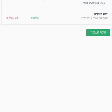
start-up חפש בגוגל
דרוג הצופים
האם התשובה עזרה לך?
עזרה 0
לא עזרה 0
הוסף תשובה