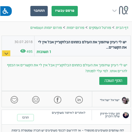
פרסם עכשיו
התחבר
>
>
>
דף הבית
פורטל העסקים
פורום יזמות
פורום יזמות ועצמאים
30.07.2018
יש לי רעיון שיהפוך את העולם בתחום הבלוקצ'יין אבל אין לי
את הקשרים...
495
1
תשובות
יש לי רעיון שיהפוך את העולם בתחום הבלוקצ'יין אבל אין לי את הקשרים או הכסף
להרים אותו. למי עלי לפנות?
הוסף תשובה
ישראל ישראלי
לאתרים לאיתור משקיעים
חנן עתיר-חיזוק
שינה וזכרון
הגיבו
לוח שותפים ומשקיעים מונופולי - או להירשם לכנסי משקיעים יש חברה שמטפלת ביזמות