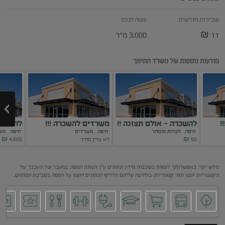
שכירות חודשית
שטח הנכס
11 ₪
3,000 מ"ר
מודעות נוספות של משרד התיווך
!
להשכרה - אולם תצוגה !!
משרדים להשכרה !!!
להשכרה
חיפה
חנויות ומסחר
חיפה
משרדים
חיפה
מש
50
₪
לא צויין מחיר
4,500
₪
Next
גולש יקר, באפשרותך לצפות בשכבות מידע ונתונים ע"ג תצוגת המפה. במעבר של העכבר על
הקטגוריות יוצגו תתי קטגוריות, בלחיצה עליהם יודלקו הנתונים ויוצגו על המפה בסביבת המתחם.