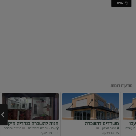
אפס
מודעות דומות
עכו
משרדים להשכרה
חנות להשכרה בנהריה מיקום
תעשייה
אזור הצפון
עכו - נהריה והסביבה
חנויות ומסחר
מרכזי
111 ₪
35 ₪
3.5 ק"מ
8.5 ק"מ