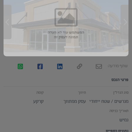
המשתמש עוד לא העלה
תמונה לעסק זה
שתף מודעה:
פרטי הנכס
סוג הנדל"ן
תיווך
קומה
מגרשים / שטח ייחודי
עסק ממתווך
קרקע
תאריך כניסה
גמיש
נתונים כספיים