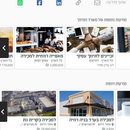
שתף מודעה:
מודעות נוספות של משרד התיווך
זכיינים לתיווך עסקי
מאפייה רווחית למכירה
חומוסיי
כל הארץ
זיכיונות
כל הארץ
עסקי המזון
כל האר
במותג המוביל
במרכז הארץ
למכירה
לא צויין מחיר
2,390,000
₪
170,000
₪
Next
מודעות דומות
למכירה בערד בניה רוויה
למכירה בקרית גת
אזור דרום
מגרשים /...
אזור דרום
מגרשים /...
בנין...
15,000,000 ₪
3,434 ₪