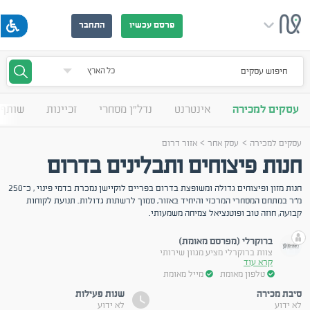
פרסם עכשיו
התחבר
חיפוש עסקים
עסקים למכירה
אינטרנט
נדל"ן מסחרי
זכיינות
שותף 
>
>
עסקים למכירה
עסק אחר
אזור דרום
חנות פיצוחים ותבלינים בדרום
חנות מזון ופיצוחים גדולה ומשופצת בדרום בפריים לוקיישן נמכרת בדמי פינוי , כ־250
מ"ר במתחם המסחרי המרכזי והיחיד באזור, סמוך לרשתות גדולות. תנועת לקוחות
קבועה, חוזה טוב ופוטנציאל צמיחה משמעותי.
ברוקרלי (מפרסם מאומת)
צוות ברוקרלי מציע מגוון שירותי
קרא עוד
טלפון מאומת
מייל מאומת
סיבת מכירה
שנות פעילות
לא ידוע
לא ידוע