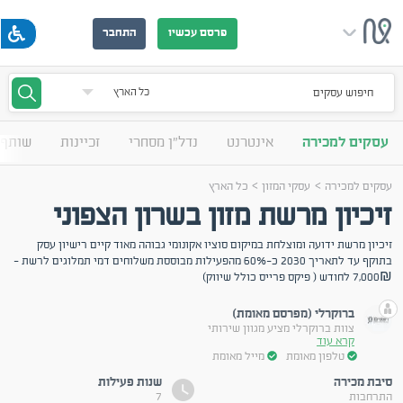
פרסם עכשיו
התחבר
חיפוש עסקים
עסקים למכירה
אינטרנט
נדל"ן מסחרי
זכיינות
שותף 
>
>
עסקים למכירה
עסקי המזון
כל הארץ
זיכיון מרשת מזון בשרון הצפוני
זיכיון מרשת ידועה ומוצלחת במיקום סוציו אקונומי גבוהה מאוד קיים רישיון עסק
בתוקף עד לתאריך 2030 כ-60% מהפעילות מבוססת משלוחים דמי תמלוגים לרשת -
7,000₪ לחודש ( פיקס פרייס כולל שיווק)
ברוקרלי (מפרסם מאומת)
צוות ברוקרלי מציע מגוון שירותי
קרא עוד
טלפון מאומת
מייל מאומת
סיבת מכירה
שנות פעילות
התרחבות
7