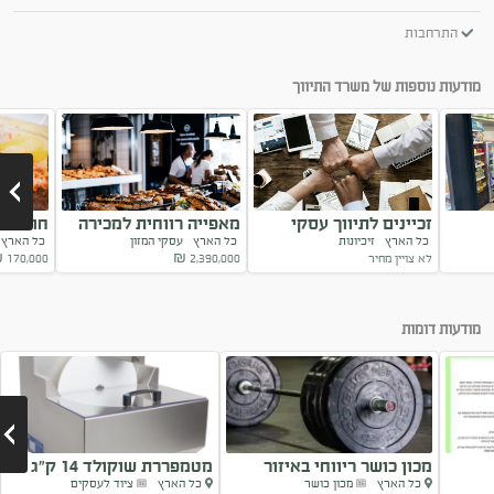
התרחבות
מודעות נוספות של משרד התיווך
זכיינים לתיווך עסקי
מאפייה רווחית למכירה
חומוסיי
כל הארץ
זיכיונות
כל הארץ
עסקי המזון
כל האר
במותג המוביל
במרכז הארץ
למכירה
לא צויין מחיר
2,390,000
₪
170,000
₪
Next
מודעות דומות
מכון כושר ריווחי באיזור
מטמפררת שוקולד 14 ק”ג
כל הארץ
מכון כושר
כל הארץ
ציוד לעסקים
השומרון
מקצועית