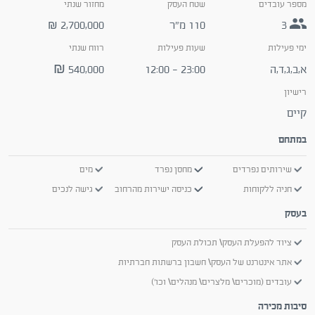
מספר עובדים
שטח העסק
מחזור שנתי
3
110 מ״ר
2,700,000
₪
ימי פעילות
שעות פעילות
רווח שנתי
א,ב,ג,ד,ה
23:00 - 12:00
540,000 ₪
רישיון
קיים
במתחם
שירותים נפרדים
מחסן נפרד
מים
חניה ללקוחות
כניסה ישירות מהרחוב
גישה לנכים
בעסק
ציוד להפעלת העסק\ תכולת העסק
אתר אינטרנט של העסק\ חשבון ברשתות חברתיות
עובדים (מוכרים\ מלצרים\ מנהלים\ וכו')
סיבות מכירה