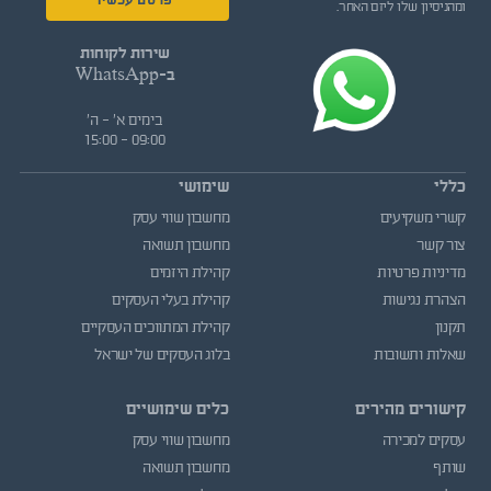
פרסם עכשיו
ומהניסיון שלו ליזם האחר.
שירות לקוחות
ב-WhatsApp
בימים א' - ה'
09:00 - 15:00
כללי
שימושי
קשרי משקיעים
מחשבון שווי עסק
צור קשר
מחשבון תשואה
מדיניות פרטיות
קהילת היזמים
הצהרת נגישות
קהילת בעלי העסקים
תקנון
קהילת המתווכים העסקיים
שאלות ותשובות
בלוג העסקים של ישראל
קישורים מהירים
כלים שימושיים
עסקים למכירה
מחשבון שווי עסק
שותף
מחשבון תשואה