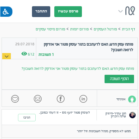
פרסם עכשיו
התחבר
>
>
>
דף הבית
פורטל העסקים
פורום יזמות
פורום מיסוי עסקים
29.07.2018
פותח עסק חדש, האם לדעתכם בתור עוסק פטור אני אזדקק
לרואה חשבון?
612
1
תשובות
פותח עסק חדש, האם לדעתכם בתור עוסק פטור אני אזדקק לרואה חשבון?
הוסף תשובה
אנונימי
לעוסק פטור יועץ מס - זו דעתי כמובן..
חנן עתיר-חיזוק
שינה וזכרון
הגיבו
ממש לא מספיק, מנהל חשבונות זול יותר