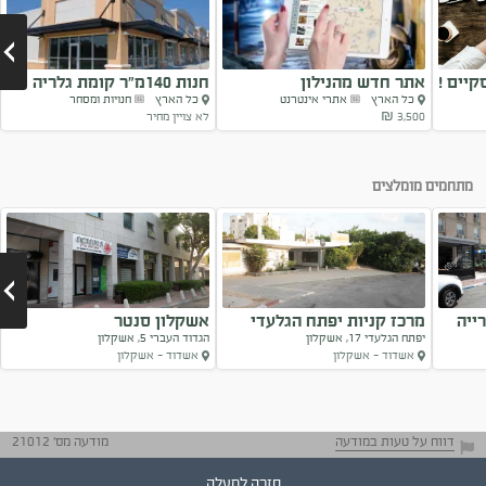
קיים !
אתר חדש מהנילון
חנות 140מ”ר קומת גלריה
כל הארץ
אתרי אינטרנט
כל הארץ
חנויות ומסחר
3,500 ₪
לא צויין מחיר
Next
מתחמים מומלצים
ייה
מרכז קניות יפתח הגלעדי
אשקלון סנטר
יפתח הגלעדי 17, אשקלון
הגדוד העברי 5, אשקלון
17...
אשדוד - אשקלון
אשדוד - אשקלון
Next
דווח על טעות במודעה
מודעה מס' 21012
חזרה למעלה