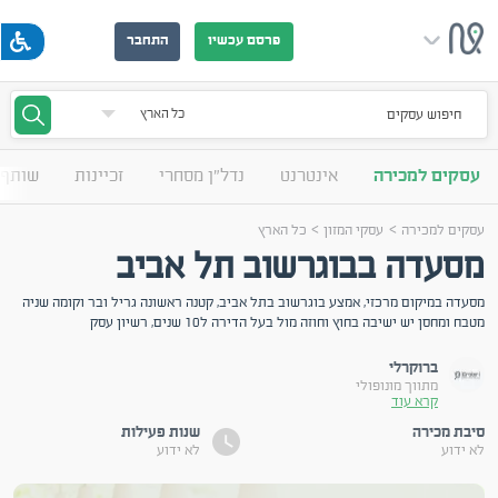
פרסם עכשיו
התחבר
חיפוש עסקים
עסקים למכירה
אינטרנט
נדל"ן מסחרי
זכיינות
שותף 
>
>
עסקים למכירה
עסקי המזון
כל הארץ
מסעדה בבוגרשוב תל אביב
מסעדה במיקום מרכזי, אמצע בוגרשוב בתל אביב, קטנה ראשונה גריל ובר וקומה שניה
מטבח ומחסן יש ישיבה בחוץ וחוזה מול בעל הדירה ל10 שנים, רשיון עסק
ברוקרלי
מתווך מונופולי
קרא עוד
סיבת מכירה
שנות פעילות
לא ידוע
לא ידוע