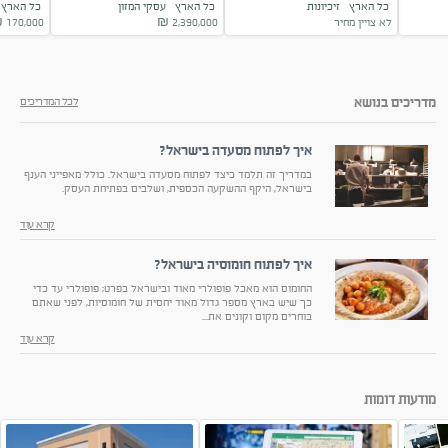
כל הארץ
זיכיונות
כל הארץ
עסקי המזון
כל האר
במותג המוביל
במרכז הארץ
למכירה
לא צויין מחיר
2,390,000
₪
170,000
₪
Next
מדריכים בנושא
לכל המדריכים
איך לפתוח מסעדה בישראל?
במדריך זה תלמד כיצד לפתוח מסעדה בישראל. כולל מאפייני הענף
בישראל, היקף ההשקעה הכספית, ושלבים בפתיחת העסק.
קרא עוד
איך לפתוח חומוסיה בישראל?
החומוס הוא מאכל פופולרי מאוד ובישראל בפרט; פופולרי עד כדי
כך שיש בארץ מספר גדול מאוד יחסית של חומוסיות, לפני שאתם
בוחרים מקום וקונים את...
קרא עוד
מודעות דומות