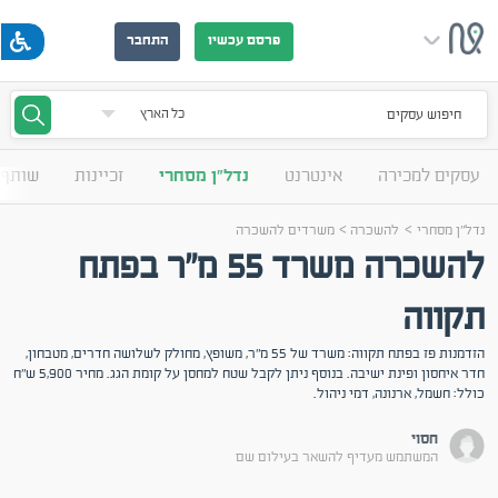
פרסם עכשיו
התחבר
חיפוש עסקים
עסקים למכירה
אינטרנט
נדל"ן מסחרי
זכיינות
שותף 
>
>
נדל"ן מסחרי
להשכרה
משרדים להשכרה
להשכרה משרד 55 מ"ר בפתח
תקווה
הזדמנות פז בפתח תקווה: משרד של 55 מ"ר, משופץ, מחולק לשלושה חדרים, מטבחון,
חדר איחסון ופינת ישיבה. בנוסף ניתן לקבל שטח למחסן על קומת הגג. מחיר 5,900 ש"ח
כולל: חשמל, ארנונה, דמי ניהול.
חסוי
המשתמש מעדיף להשאר בעילום שם