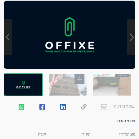
שתף מודעה:
פרטי הנכס
סוג הנדל"ן
תיווך
קומה