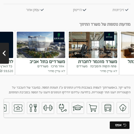
זיכיונות
הייטק
עסק אחר
מודעות נוספות של משרד התיווך
תל
משרד מוגמר לחברת
משרדים בתל אביב
להשכרה
פתח תקווה והסביבה
משרדים
אזור מרכז
משרדים
כל האר
הייטק
בבניין 
לא צויין מחיר
לא צויין מחיר
59,520
₪
Next
גולש יקר, באפשרותך לצפות בשכבות מידע ונתונים ע"ג תצוגת המפה. במעבר של העכבר על
הקטגוריות יוצגו תתי קטגוריות, בלחיצה עליהם יודלקו הנתונים ויוצגו על המפה בסביבת המתחם.
אפס