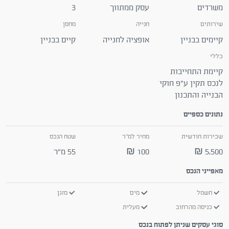
משרדים
עסק ממתווך
3
שירותים
חנייה
מחסן
קיימים בבניין
אופציה לחנייה
קיים בבניין
כללי
קיימת התחייבות
לנכס תקין ע"פ חוקי
הבנייה והתכנון
נתונים כספיים
שכירות חודשית
מחיר למ"ר
שטח הנכס
5,500 ₪
100 ₪
55 מ"ר
מאפייני הנכס
חשמל
מים
מזגן
כניסה מהרחוב
מעלית
סוגי עסקים שניתן לפתוח בנכס