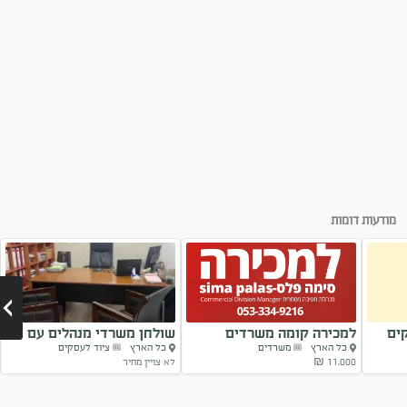
מודעות דומות
s לעסקים
למכירה קומה משרדים
שולחן משרדי מנהלים עם
כל הארץ
משרדים
כל הארץ
ציוד לעסקים
במגדל M...
כיסאות
11,000 ₪
לא צויין מחיר
Next