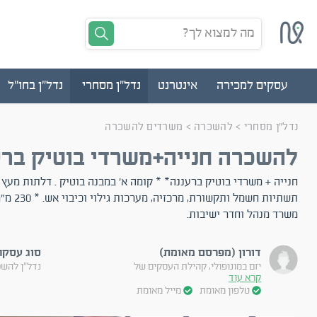
מה למצוא לך?
עסקים למכירה
אינטרנט
נדל"ן מסחרי
נדל"ן בחו"ל
נדל"ן מסחרי
>
להשכרה
>
משרדים להשכרה
להשכרה חנייה+משרדי בוטיק ברע
חנייה + משרדי בוטיק ברעננה* * קומה א' במבנה בוטיק . דלתות מעץ מ
משרד מנהל וחדר ישיבות.
דורון (מפרסם מאומת)
סוג עסקה
יזם במונופולי, קהילת העסקים של
נדל"ן להש
קרא עוד
טלפון מאומת
מייל מאומת