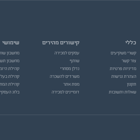
כללי
קישורים מהירים
שימושי
קשרי משקיעים
עסקים למכירה
מחשבון שוו
צור קשר
שותף
מחשבון תש
מדיניות פרטיות
נדלן מסחרי
קהילת היזמ
הצהרת נגישות
משרדים להשכרה
קהילת בעלי
תקנון
מפת אתר
קהילת המתו
שאלות ותשובות
דומיינים למכירה
בלוג העסקי