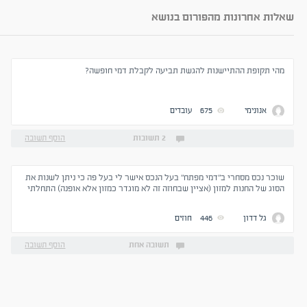
שאלות אחרונות מהפורום בנושא
מהי תקופת ההתיישנות להגשת תביעה לקבלת דמי חופשה?
אנונימי
675
עובדים
2 תשובות
הוסף תשובה
שוכר נכס מסחרי ב"דמי מפתח" בעל הנכס אישר לי בעל פה כי ניתן לשנות את
הסוג של החנות למזון (אציין שבחוזה זה לא מוגדר כמזון אלא אופנה) התחלתי
תהליך לקבלת רישיונות ופתאום הוא התחרט וחזר בו - מה אני יכול לעשות עם
כל הכסף שהשקעתי - על איזה סעיף בחוזה ניתן לתבוע אותו?! מזכיר שהכל
גל דדון
446
חוזים
נעשה בעל פה...
תשובה אחת
הוסף תשובה