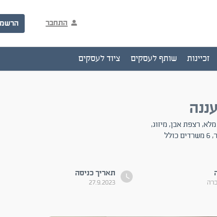
התחבר
הרשמ
זכיינות
שותף לעסקים
ציוד לעסקים
ננה
לא, רצפת אבן, מיזוג,
תשתיות חשמל ותקשורת, מרכזיה, מערכות גילוי וכיבוי אש. * 230 מ"ר, 6 משרדים כולל
תאריך כניסה
כרה
27.9.2023