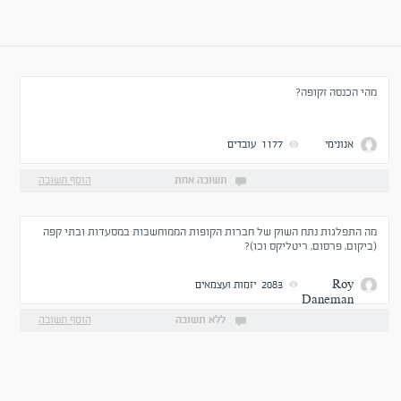
מהי הכנסה זקופה?
אנונימי
1177
עובדים
תשובה אחת
הוסף תשובה
מה התפלגות נתח השוק של חברות הקופות הממוחשבות במסעדות ובתי קפה
(ביקום, פרסום, ריטליקס וכו)?
Roy
2083
יזמות ועצמאים
Daneman
ללא תשובה
הוסף תשובה