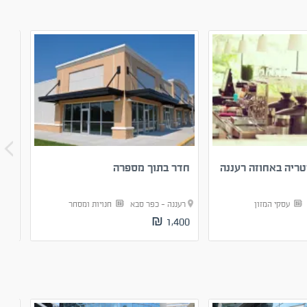
רטריה באחוזה רעננה
חדר בתוך מספרה
מרפ
א
עסקי המזון
רעננה - כפר סבא
חנויות ומסחר
רענ
00 ₪
1,400 ₪