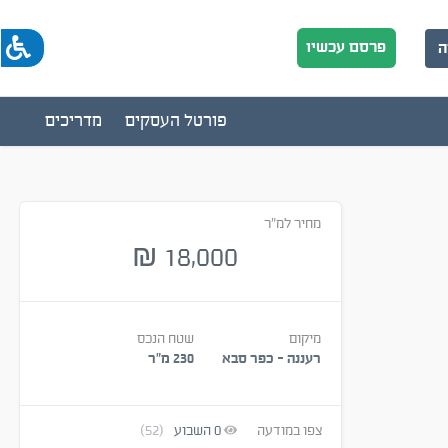
פרסם עכשיו
ה
פורטל העסקים
מדריכים
מחיר למ"ר
18,000
₪
מיקום
שטח הנכס
רעננה - כפר סבא
230 מ״ר
צפו במודעה
0
השבוע
(52)