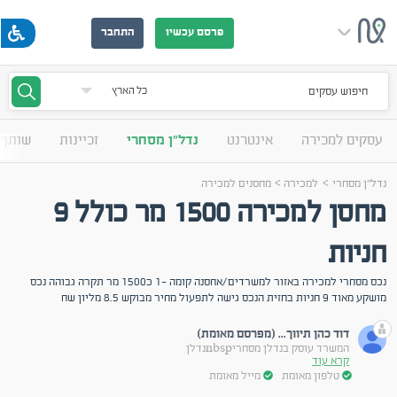
פרסם עכשיו
התחבר
חיפוש עסקים
עסקים למכירה
אינטרנט
נדל"ן מסחרי
זכיינות
שותף 
>
>
נדל"ן מסחרי
למכירה
מחסנים למכירה
מחסן למכירה 1500 מר כולל 9
חניות
נכס מסחרי למכירה באזור למשרדים/אחסנה קומה -1 כ1500 מר תקרה גבוהה נכס
מושקע מאוד 9 חניות בחזית הנכס גישה לתפעול מחיר מבוקש 8.5 מליון שח
דוד כהן תיווך... (מפרסם מאומת)
המשרד עוסק בנדלן מסחריnbspנדלן
קרא עוד
טלפון מאומת
מייל מאומת