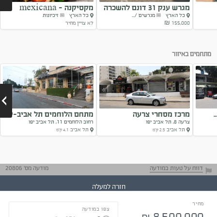
מגרש ענק 31 דונם להשכרה
מקסיקנה - mexicana
כל הארץ
מגרשים /...
כל הארץ
זיכיונות
155,000 ₪
לא צויין מחיר
Next
מתחמים באיזור
מרכז מסחרי צרעה
מתחם הלוחמים תל אביב-יפו
צרעה 8, תל אביב יפו
רחוב הלוחמים 11, תל אביב יפו
תל אביב
תל אביב
2.5 ק"מ
4.1 ק"מ
Next
דווח על טעות במודעה
מודעה מס' 20806
חזרה למעלה
מחיר
צפו במודעה
התייעצו עם בעלי