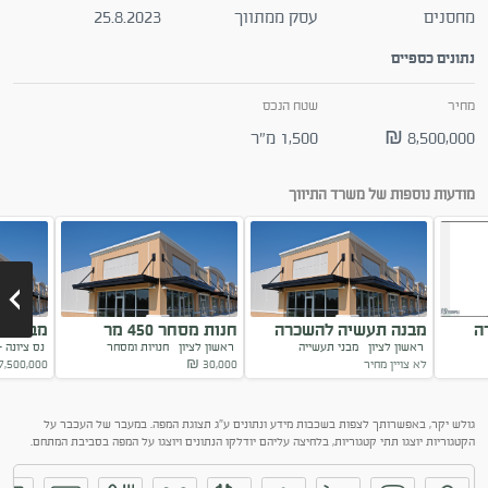
מחסנים
עסק ממתווך
25.8.2023
נתונים כספיים
מחיר
שטח הנכס
8,500,000 ₪
1,500 מ"ר
מודעות נוספות של משרד התיווך
ה
מבנה תעשיה להשכרה
חנות מסחר 450 מר
מבנה ת
ראשון לציון
מבני תעשייה
ראשון לציון
חנויות ומסחר
נס ציונה 
ראשון לציון
לא צויין מחיר
30,000
₪
7,500,000
Next
גולש יקר, באפשרותך לצפות בשכבות מידע ונתונים ע"ג תצוגת המפה. במעבר של העכבר על
הקטגוריות יוצגו תתי קטגוריות, בלחיצה עליהם יודלקו הנתונים ויוצגו על המפה בסביבת המתחם.