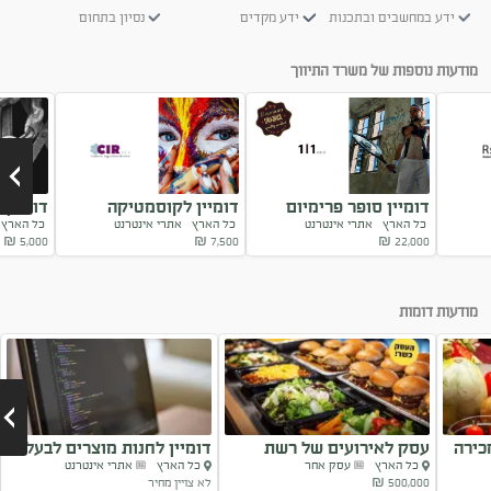
ידע במחשבים ובתכנות
ידע מקדים
נסיון בתחום
מודעות נוספות של משרד התיווך
דומיין סופר פרימיום
דומיין לקוסמטיקה
דומיין
כל הארץ
אתרי אינטרנט
כל הארץ
אתרי אינטרנט
כל האר
g.co.il
CIR.co.il
1l1.co.il
₪
5,000
₪
7,500
₪
22,000
Next
מודעות דומות
כירה
עסק לאירועים של רשת
דומיין לחנות מוצרים לבעלי
כל הארץ
עסק אחר
כל הארץ
אתרי אינטרנט
מוכרת
חיים
500,000 ₪
לא צויין מחיר