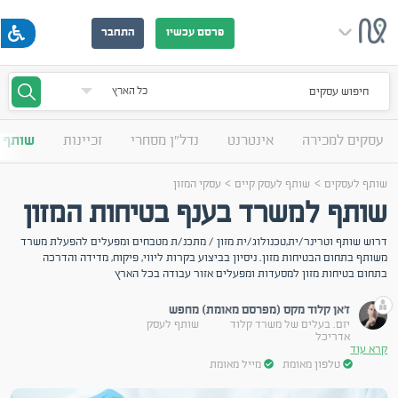
פרסם עכשיו
התחבר
חיפוש עסקים
עסקים למכירה
אינטרנט
נדל"ן מסחרי
זכיינות
שותף 
>
>
שותף לעסקים
שותף לעסק קיים
עסקי המזון
שותף למשרד בענף בטיחות המזון
דרוש שותף וטרינר/ית,טכנולוג/ית מזון / מתכנ/ת מטבחים ומפעלים להפעלת משרד
משותף בתחום הבטיחות מזון. ניסיון בביצוע בקרות ליווי, פיקוח, מדידה והדרכה
בתחום בטיחות מזון למסעדות ומפעלים אזור עבודה בכל הארץ
ז'אן קלוד מקס (מפרסם מאומת)
מחפש
יזם. בעלים של משרד קלוד
שותף לעסק
אדריכל
קרא עוד
טלפון מאומת
מייל מאומת