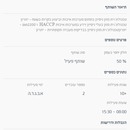
תיאור השותף
טכנולוג/ית מזון ניסיון בתחום מערכות איכות וביצוע בקרות בשטח - יתרון
טכנולוג/ית מזון בעלי ניסיון וידע במערכות איכות HACCP ו iso2200 -
יתרוןטכנולוג/ית מזון ניסיון בבדיקות מעבדה תקופתיות - יתרון
פרטים נוספים
חלק יחסי בעסק
סוג שותף
50 %
שותף פעיל
נתונים כספיים
שנות פעילות
מספר עובדים
ימי פעילות
+10
2
א,ב,ג,ד,ה
שעות פעילות
08:00 - 15:30
הגבלות ודרישות