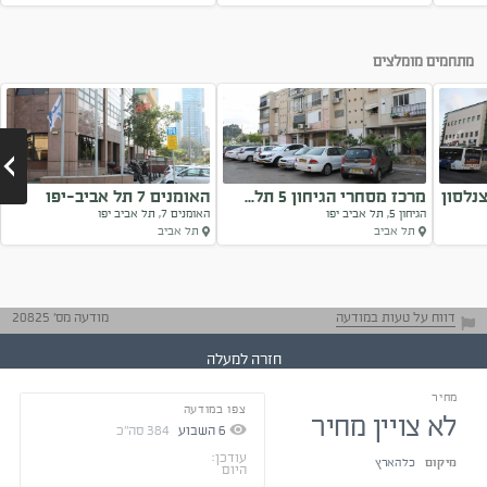
Next
מתחמים מומלצים
נלסון
מרכז מסחרי הגיחון 5 תל...
האומנים 7 תל אביב-יפו
הגיחון 5, תל אביב יפו
האומנים 7, תל אביב יפו
תל אביב
תל אביב
Next
דווח על טעות במודעה
מודעה מס' 20825
חזרה למעלה
מחיר
צפו במודעה
התייעצו עם בעלי
לא צויין מחיר
נסיון
6
השבוע
384
סה"כ
טיפים ליזמים
התקשרו בצורה
עודכן:
מיקום
כל הארץ
היום
מכובדת