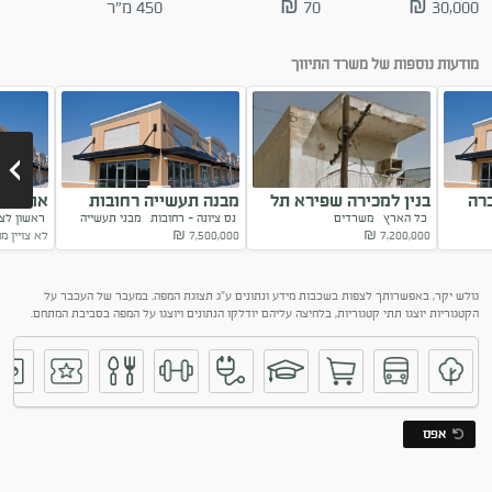
30,000 ₪
70 ₪
450 מ"ר
מודעות נוספות של משרד התיווך
רה
בנין למכירה שפירא תל
מבנה תעשייה רחובות
אולם מ
כל הארץ
משרדים
נס ציונה - רחובות
מבני תעשייה
ראשון לצ
אביב
ראשון ל
7,200,000
₪
7,500,000
₪
לא צויין מ
Next
גולש יקר, באפשרותך לצפות בשכבות מידע ונתונים ע"ג תצוגת המפה. במעבר של העכבר על
הקטגוריות יוצגו תתי קטגוריות, בלחיצה עליהם יודלקו הנתונים ויוצגו על המפה בסביבת המתחם.
אפס