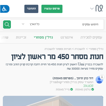
פרסם עכשיו
התחבר
חיפוש עסקים
עסקים למכירה
אינטרנט
נדל"ן מסחרי
זכיינות
שותף 
>
>
נדל"ן מסחרי
להשכרה
חנויות ומסחר להשכרה
חנות מסחר 450 מר ראשון לציון
להשכרה בבניין Umi ראשון לציון חנות 450 מר חזית רחבה קרבת קניון הזהב ומרכז
עסקים מחיר מציאה 30000 שח
דוד כהן תיווך... (מפרסם מאומת)
המשרד עוסק בנדלן מסחריnbspנדלן
קרא עוד
טלפון מאומת
מייל מאומת