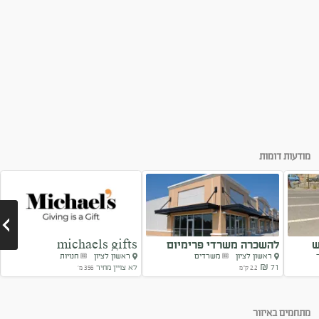
חנות מסחר 450
מודעות דומות
ש
להשכרה משרדי פרימיום
michaels gifts
ראשון לציון
משרדים
ראשון לציון
חנויות
במערב ראשלצ
71 ₪
לא צויין מחיר
2.2 ק"מ
356 מ'
Next
מתחמים באיזור