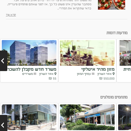
מה פשוט יותר מפתיחת פיצרייה? הרי כולם אוהבים פיצה. אבל
מסתבר שהעניין אינו פשוט כל כך. אז לפני שאתם פותחים פיצרייה,
כדאי שתקראו את המדרי...
קרא עוד
מודעות דומות
חית
מזון מהיר איטלקי
משרד חדש מקבלן להשכרה
אזור השרון
עסקי המזון
אזור השרון
משרדים
בהוד...
55 ₪
550,000 ₪
Next
מתחמים מומלצים