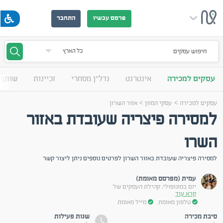
פרסם עכשיו
התחבר
חיפוש עסקים
עסקים למכירה
אינטרנט
נדל"ן מסחרי
זכיינות
שותף 
>
>
עסקים למכירה
עסקי המזון
אזור השרון
למסירה פיצריה שעובדת באזור
השרו
למסירה פיצריה שעובדת באזור השרון לפרטים נוספים ניתן ליצור קשר
עמית (מפרסם מאומת)
יזם במונופולי, קהילת העסקים של
קרא עוד
טלפון מאומת
מייל מאומת
סיבת מכירה
שנות פעילות