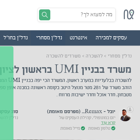
מה למצוא לך?
עסקים למכירה
אינטרנט
נדל"ן מסחרי
נדל"ן בחו"ל
נדל"ן מסחרי
>
להשכרה
>
משרדים להשכרה
משרד בבניין UMI בראשון לציון
להשכרה בבלעדיו
הזהב משרד של 281 מטר מנוצל היטב בקומה ראשונה במבנה אופ
מטבחון, חדר אוכל וחדר ישיבות מרווח .
יובל - Remax... (מפרסם מאומת)
סוג עסקה
יזם במונופולי, קהילת העסקים של
נדל"ן להש
קרא עוד
טלפון מאומת
מייל מאומת