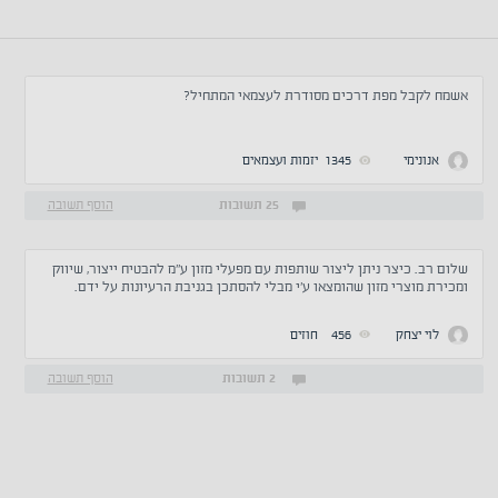
אשמח לקבל מפת דרכים מסודרת לעצמאי המתחיל?
אנונימי
1345
יזמות ועצמאים
25 תשובות
הוסף תשובה
שלום רב. כיצר ניתן ליצור שותפות עם מפעלי מזון ע''מ להבטיח ייצור, שיווק
ומכירת מוצרי מזון שהומצאו ע'י מבלי להסתכן בגניבת הרעיונות על ידם.
לוי יצחק
456
חוזים
2 תשובות
הוסף תשובה