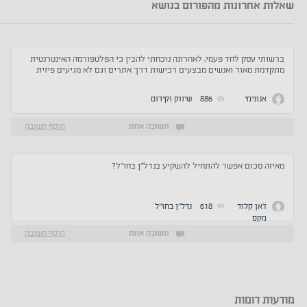
שאלות אחרונות מהפורום בנושא
ברשותי עסק לחד פעמי, לאחרונה נוכחתי להבין כי הפלטפורמה האינטרנטית
מתקדמת מאוד ואנשים מבצעים רכישות דרך אתרים וגם לא מגיעים פיזית
לחנות, האם להשקיע בהקמת אתר לחנות לכלים חד פעמי?
אנונימי
886
שיווק וקידום
תשובה אחת
הוסף תשובה
מאיזה סכום אפשר להתחיל להשקיע בנדל"ן בחו"ל?
ז'אן קלוד
618
נדל''ן בחו''ל
מקס
תשובה אחת
הוסף תשובה
מודעות דומות