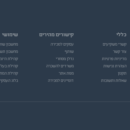
כללי
קישורים מהירים
שימושי
קשרי משקיעים
עסקים למכירה
מחשבון שוו
צור קשר
שותף
מחשבון תש
מדיניות פרטיות
נדלן מסחרי
קהילת היזמ
הצהרת נגישות
משרדים להשכרה
קהילת בעלי
תקנון
מפת אתר
קהילת המתו
שאלות ותשובות
דומיינים למכירה
בלוג העסקי