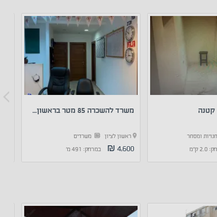
קטנה
משרד להשכרה 85 מטר בראשון...
חנות מ
נויות ומסחר
ראשון לציון
משרדים
ראש
70 ₪
4,600 ₪
2. ק"מ
במרחק: 491 מ'