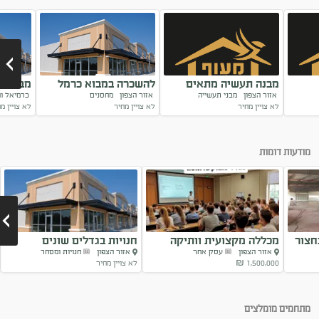
מבנה תעשיה מתאים
להשכרה במבוא כרמל
מבנה תע
אזור הצפון
מבני תעשייה
אזור הצפון
מחסנים
כרמיאל ו
לאכסנה
בית קירור
יותאם 
לא צויין מחיר
לא צויין מחיר
לא צויין מ
Next
מודעות דומות
חצור
מכללה מקצועית וותיקה
חנויות בגדלים שונים
אזור הצפון
עסק אחר
אזור הצפון
חנויות ומסחר
בצפון
1,500,000 ₪
לא צויין מחיר
Next
מתחמים מומלצים