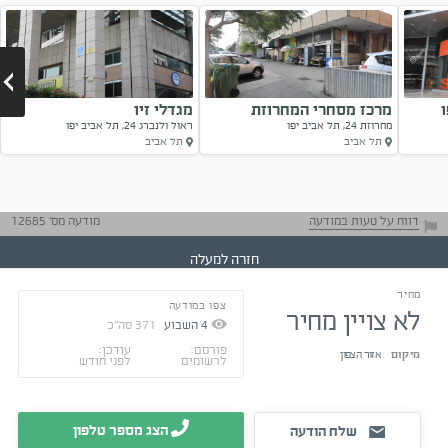
מרכז מסחרי המחרוזת
מגדלי זיו
מחרוזת 24, תל אביב יפו
ראול ולנברג 24, תל אביב יפו
תל אביב
תל אביב
Next
דווח על טעות במודעה
מודעה מס' 12685
חזרה למעלה
מחיר
צפו במודעה
התייעצו עם בעלי
לא צויין מחיר
נסיון
4
השבוע
371
סה"כ
טיפים ליזמים
התקשרו בצורה
פורסם:
עודכן:
מיקום
אזור הצפון
לרשומים
לפני חודש
מכובדת
הצג מספר טלפון
שלח הודעה