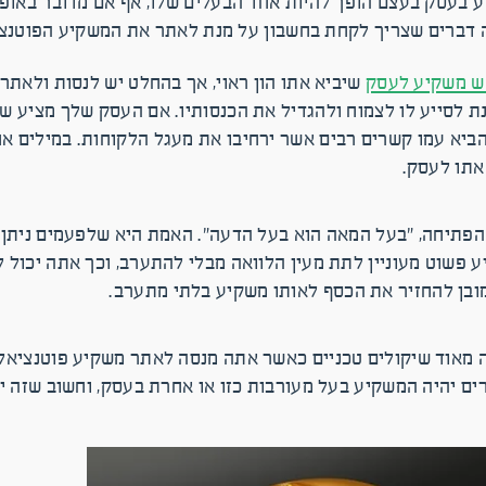
בעסק בעצם הופך להיות אחד הבעלים שלו, אף אם מדובר באופן ח
דברים שצריך לקחת בחשבון על מנת לאתר את המשקיע הפוטנצי
 משקיע לעסק
שיביא אתו הון ראוי, אך בהחלט יש לנסות ולאתר
 לסייע לו לצמוח ולהגדיל את הכנסותיו. אם העסק שלך מציע שי
הביא עמו קשרים רבים אשר ירחיבו את מעגל הלקוחות. במילים 
אתו לעסק.
 הפתיחה, ״בעל המאה הוא בעל הדעה״. האמת היא שלפעמים ניתן 
פשוט מעוניין לתת מעין הלוואה מבלי להתערב, וכך אתה יכול 
כמובן להחזיר את הכסף לאותו משקיע בלתי מתערב.
ה מאוד שיקולים טכניים כאשר אתה מנסה לאתר משקיע פוטנציאלי
 יהיה המשקיע בעל מעורבות כזו או אחרת בעסק, וחשוב שזה יהי