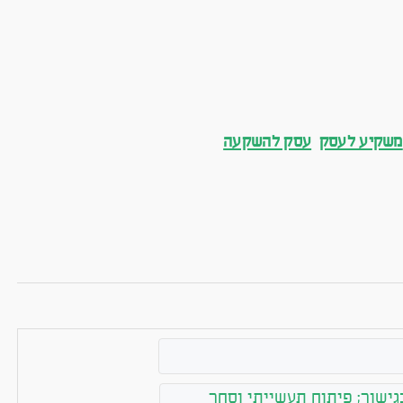
משקיע לעסק
עסק להשקעה
בגישור; פיתוח תעשייתי וסחר