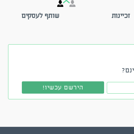
זכיינות
שותף לעסקים
נם?