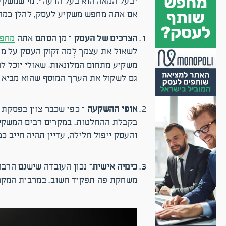
״בעל המאה הוא בעל הדעה״. מי שמשקיע 
אם אתה מחפש משקיע לעסק, להלן כמה 
הצרכים של העסק
– מן הסתם אתה
מחפש
לשאול את עצמך לְמה זקוק העסק על מנת
משקיע מתחום המלונאות, שאולי יוכל ל
גם לשקול את הערך המוסף שהוא מביא 
אופי ההשקעה
– כפי שכבר צוין בפסקת
בקבלת ההחלטות. במקרים רבים המשקיע 
והעסק ייפול חלילה, עדיין תהיה חייב 
כימיה אישית
– נכון העובדה שישנם הרב
משחקת פה תפקיד חשוב. במרבית המקרים