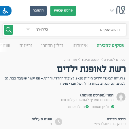
פרסם עכשיו
התחבר
חיפוש עסקים
עסקים למכירה
אינטרנט
נדל"ן מסחרי
זכיינות
שותף 
>
>
עסקים למכירה
אופנה וביגוד
אזור מרכז
רשת לאופנת ילדים
2 חנויות לביגדי ילדים מידות 2-20 לציבור החרדי, והדתי, + פס ייצור שעובד כבר. גם
לבנים, וגם לבנות. כמות גדולה של חברי מועדון
חסוי (מפרסם מאומת)
המשתמש מעדיף להשאר בעילום שם
טלפון מאומת
מייל מאומת
סיבת מכירה
שנות פעילות
פירוק שותפות,לרציניי
9