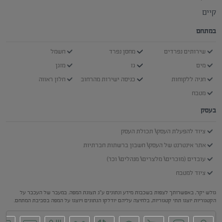
קיים
במתחם
שירותים נפרדים
מחסן נפרד
חשמל
מים
גז
מזגן
חניה ללקוחות
כניסה ישירות מהרחוב
חלון ראווה
מטבח
בעסק
ציוד להפעלת העסק\ תכולת העסק
אתר אינטרנט של העסק\ חשבון ברשתות חברתיות
עובדים (מוכרים\ מלצרים\ מנהלים\ וכו')
ציוד למטבח
גולש יקר, באפשרותך לצפות בשכבות מידע ונתונים ע"ג תצוגת המפה. במעבר של העכבר על
הקטגוריות יוצגו תתי קטגוריות, בלחיצה עליהם יודלקו הנתונים ויוצגו על המפה בסביבת המתחם.