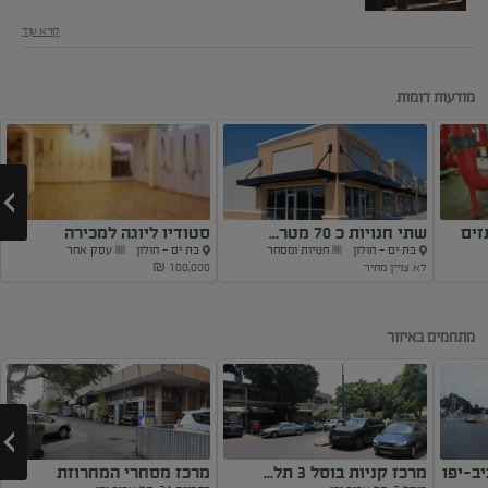
קרא עוד
מודעות דומות
שתי חנויות כ 70 מטר...
סטודיו ליוגה למכירה
בת ים - חולון
חנויות ומסחר
בת ים - חולון
עסק אחר
לא צויין מחיר
100,000 ₪
Next
מתחמים באיזור
ב-יפו
מרכז קניות בוסל 3 תל...
מרכז מסחרי המחרוזת