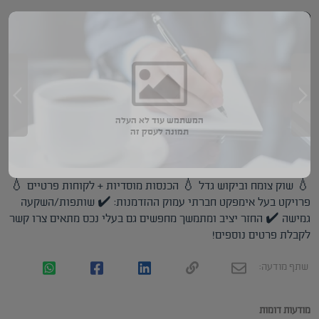
המשתמש עוד לא העלה
תמונה לעסק זה
💧 שוק צומח וביקוש גדל 💧 הכנסות מוסדיות + לקוחות פרטיים 💧
פרויקט בעל אימפקט חברתי עמוק ההזדמנות: ✔️ שותפות/השקעה
גמישה ✔️ החזר יציב ומתמשך מחפשים גם בעלי נכס מתאים צרו קשר
לקבלת פרטים נוספים!
שתף מודעה:
מודעות דומות