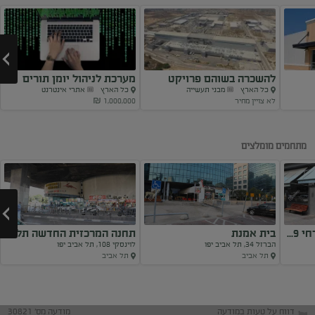
להשכרה בשוהם פרויקט
מערכת לניהול יומן תורים
כל הארץ
מבני תעשייה
כל הארץ
אתרי אינטרנט
בנייה תעשיה
ולקוחות
לא צויין מחיר
1,000,000 ₪
Next
מתחמים מומלצים
...
בית אמנת
תחנה המרכזית החדשה תל
הברזל 34, תל אביב יפו
לוינסקי 108, תל אביב יפו
אביב-יפו
תל אביב
תל אביב
Next
דווח על טעות במודעה
מודעה מס' 30821