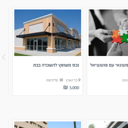
ונאי עם פוטנציאל
נכס משופץ להשכרה בבת
קבו
לשו
ונות
כל הארץ
קליניקות
כל
0 ₪
3,000 ₪