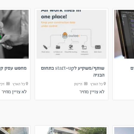
שותף/משקיע לstart-up בתחום
מחפש עסק קמע
הבניה
כל הארץ
הייטק
כל הארץ
זיכי
לא צויין מחיר
לא צויין מחיר