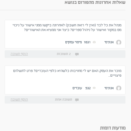
שאלות אחרונות מהפורום בנושא
מנהל את כל לבד (ואין לי רואה חשבון) לאחרונה ביקשו ממני אישור על ניכוי
מס במקור ואישור על ניהול ספרים? כיצד אני ממציא את האישורים?
אנונימי
1631
מיסוי עסקים
2 תשובות
הוסף תשובה
מוכר את העסק, האם יש לי מחויבות כלשהיא כלפי העובדים? פרט לתשלום
פיצויים..
אנונימי
532
עובדים
תשובה אחת
הוסף תשובה
מודעות דומות