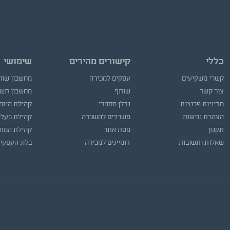
כללי
קישורים מהירים
שימושי
קשרי משקיעים
עסקים למכירה
מחשבון שוו
צור קשר
שותף
מחשבון תש
מדיניות פרטיות
נדלן מסחרי
קהילת היזמ
הצהרת נגישות
משרדים להשכרה
קהילת בעלי
תקנון
מפת אתר
קהילת המתו
שאלות ותשובות
דומיינים למכירה
בלוג העסקי