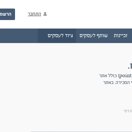
התחבר
הרשמ
זכיינות
שותף לעסקים
ציוד לעסקים
העסק הינו , מצלמה של מדידה שמוציאה (point cloud ,RCS,E57,CAD) כולל אתר
 המכירה. באתר
הנדסי