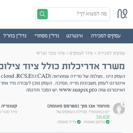
מה למצוא לך?
עסקים למכירה
אינטרנט
נדל"ן מסחרי
נדל"ן בחו"ל
עסקים למכירה
>
ציוד לעסקים
>
ציוד מכני הנדסי
משרד אדריכלות כולל ציוד צילום.
אינטרנט לעסק ,חשבונות מדיה ,תמיכה . העסק מוכן לעבודה מיד אחרי
האינטרנט שזה www.snapix.pro ,יש הסבר והדגמה
מוחמד אבו מוך (מפרסם מאומת)
קטגוריה
יזם במונופולי, קהילת העסקים של
ציוד מכני 
קרא עוד
טלפון מאומת
מייל מאומת