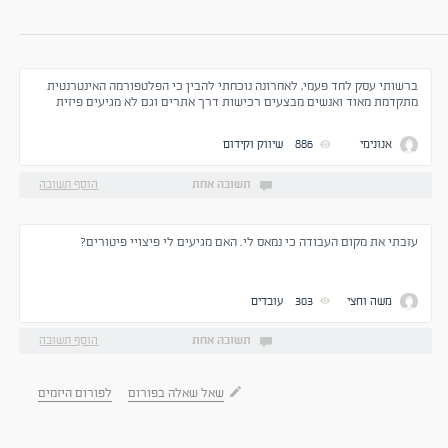
ברשותי עסק לחד פעמי, לאחרונה נוכחתי להבין כי הפלטפורמה האינטרנטית
מתקדמת מאוד ואנשים מבצעים רכישות דרך אתרים וגם לא מגיעים פיזית
לחנות, האם להשקיע בהקמת אתר לחנות לכלים חד פעמי?
אנונימי
886
שיווק וקידום
תשובה אחת
הוסף תשובה
עזבתי את מקום העבודה כי נמאס לי. האם מגיעים לי פיצויי פיטורים?
משה וחצי
303
עובדים
תשובה אחת
הוסף תשובה
שאל שאלה בפורום
לפורום היזמים