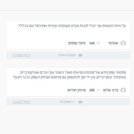
על איזה הוצאות אני יכול לנכות מע"מ תשומות ובאיזה אחוזים? אם בכלל?
אנונימי
436
מיסוי עסקים
תשובה אחת
הוסף תשובה
פתחתי עסק חדש של סוכנות נסיעות מאוד נישתי עם יעדים אטרקטיביים
באיסלנד ובקריביים, אין לי זמן להתעסק עם פרסום ושיווק העסק, וכבר הבעל
מקצוע השני ששכרתי את שירותיו לניהול דף הפייסבוק פשוט גובה עבור ניהול
הדף ומשתמש בכספי למימון מודעות, האם זו ההתנהלות שלה אני אמור
ברוך שלום
388
שיווק וקידום
לצפות?
2 תשובות
הוסף תשובה