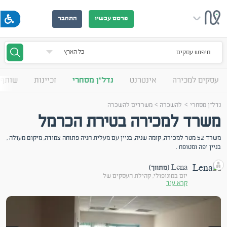
פרסם עכשיו
התחבר
חיפוש עסקים
עסקים למכירה
אינטרנט
נדל"ן מסחרי
זכיינות
שותף 
>
>
נדל"ן מסחרי
להשכרה
משרדים להשכרה
משרד למכירה בטירת הכרמל
משרד 52 מטר למכירה, קומה שניה, בניין עם מעלית חניה פתוחה צמודה, מיקום מעולה ,
בניין יפה ומטופח .
Lena (מתווך)
יזם במונופולי, קהילת העסקים של
קרא עוד