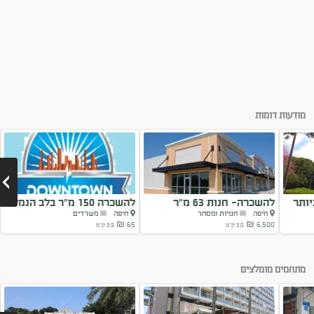
מודעות דומות
יותר
להשכרה- חנות 63 מ”ר
להשכרה 150 מ”ר בלב הנמל...
חיפה
חנויות ומסחר
חיפה
משרדים
באיינשטיין
65 ₪
6,500 ₪
3.0 ק"מ
3.9 ק"מ
Next
מתחמים מומלצים