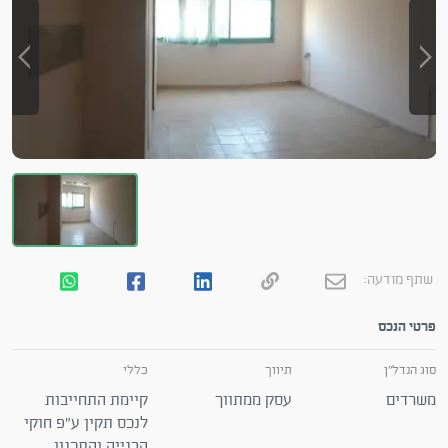
שתף מודעה:
פרטי הנכס
סוג הנדל"ן
תיווך
כללי
משרדים
עסק ממתווך
קיימת התחייבות
לנכס תקין ע"פ חוקי
הבנייה והתכנון