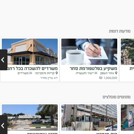
מודעות דומות
ת
משקיע בפלטפורמת סחר
משרדים להשכרה בכל רחבי
אזור הצפון
ייצור ותעשייה
קריות והסביבה
משרדים
B2B
הצפון
1,000,000 ₪
לא צויין מחיר
Next
מתחמים מומלצים