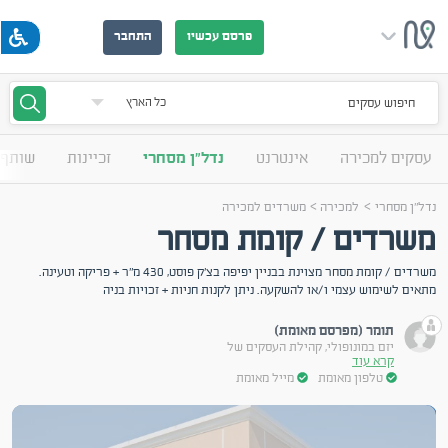
פרסם עכשיו
התחבר
חיפוש עסקים
עסקים למכירה
אינטרנט
נדל"ן מסחרי
זכיינות
שותף 
>
>
נדל"ן מסחרי
למכירה
משרדים למכירה
משרדים / קומת מסחר
משרדים / קומת מסחר מצוינת בבניין יפיפה בצ'ק פוסט, 430 מ"ר + פריקה וטעינה.
מתאים לשימוש עצמי ו/או להשקעה. ניתן לקנות חניות + זכויות בניה
תומר (מפרסם מאומת)
יזם במונופולי, קהילת העסקים של
קרא עוד
טלפון מאומת
מייל מאומת