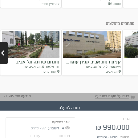
9,000 ₪
לא צויין מחיר
Next
מתחמים מומלצים
קניון רמת אביב קניון עופר...
מתחם שרונה תל אביב
איינשטיין 40, תל אביב יפו
דוד אלעזר 6, תל אביב יפו
תל אביב
אזור מרכז
Next
דווח על טעות במודעה
מודעה מס' 21605
חזרה למעלה
מחיר
צפו במודעה
התייעצו עם בעלי
990,000
₪
נסיון
14
השבוע
797
סה"כ
טיפים ליזמים
התקשרו בצורה
פורסם:
עודכן:
מיקום
רמת גן - גבעתיים