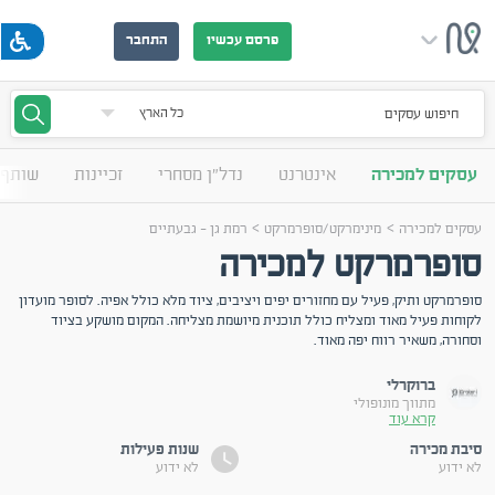
פרסם עכשיו
התחבר
חיפוש עסקים
עסקים למכירה
אינטרנט
נדל"ן מסחרי
זכיינות
שותף 
>
>
עסקים למכירה
מינימרקט/סופרמרקט
רמת גן - גבעתיים
סופרמרקט למכירה
סופרמרקט ותיק, פעיל עם מחזורים יפים ויציבים, ציוד מלא כולל אפיה. לסופר מועדון
לקוחות פעיל מאוד ומצליח כולל תוכנית מיושמת מצליחה. המקום מושקע בציוד
וסחורה, משאיר רווח יפה מאוד.
ברוקרלי
מתווך מונופולי
קרא עוד
סיבת מכירה
שנות פעילות
לא ידוע
לא ידוע