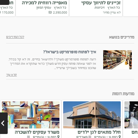
זכיינים לתיווך עסקי
מאפייה רווחית למכירה
חומוסיי
כל הארץ
זיכיונות
כל הארץ
עסקי המזון
כל האר
במותג המוביל
במרכז הארץ
למכירה
לא צויין מחיר
2,390,000
₪
170,000
₪
Next
מדריכים בנושא
לכל המדריכים
איך לפתוח סופרמרקט בישראל?
רוצה לפתוח סופרמרקט משלך? ולהישאר בחיים.. זה לא קל בכלל.
אז לפני שאתה פותח עסק חדש משלך כדאי שתקרא את המדריך
שהכנו במיוחד בשבילך שיצייד...
קרא עוד
מודעות דומות
חם
חלל מתאים לגן ילדים
משרד עסקים להשכרה
רמת גן - גבעתיים
משרדים
רמת גן - גבעתיים