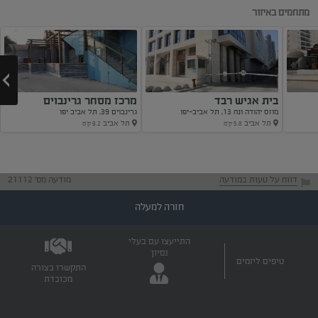
מתחמים באיזור
בית אגיש רבד
מרכז מסחר גרינבוים
מוזס יהודה ונח 13, תל אביב-יפו
גרינבוים 39, תל אביב יפו
תל אביב
תל אביב
5.8 ק"מ
9.2 ק"מ
Next
דווח על טעות במודעה
מודעה מס' 21112
חזרה למעלה
התייעצו עם בעלי
נסיון
טיפים ליזמים
התקשרו בצורה
מכובדת