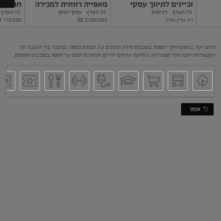
זכיינים לתיווך עסקי
מאפייה רווחית למכירה
חומוסיי
כל הארץ
זיכיונות
כל הארץ
עסקי המזון
כל האר
במותג המוביל
במרכז הארץ
למכירה
לא צויין מחיר
2,390,000
₪
170,000
₪
Next
גולש יקר, באפשרותך לצפות בשכבות מידע ונתונים ע"ג תצוגת המפה. במעבר של העכבר על
הקטגוריות יוצגו תתי קטגוריות, בלחיצה עליהם יודלקו הנתונים ויוצגו על המפה בסביבת המתחם.
אפס