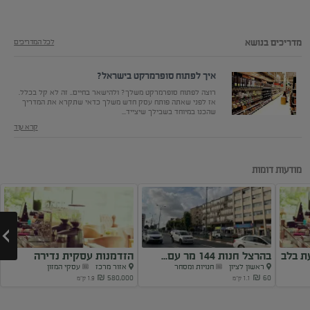
מדריכים בנושא
לכל המדריכים
איך לפתוח סופרמרקט בישראל?
רוצה לפתוח סופרמרקט משלך? ולהישאר בחיים.. זה לא קל בכלל.
אז לפני שאתה פותח עסק חדש משלך כדאי שתקרא את המדריך
שהכנו במיוחד בשבילך שיצייד...
קרא עוד
מודעות דומות
ת בלב
בהרצל חנות 144 מר עם...
הזדמנות עסקית נדירה
ראשון לציון
חנויות ומסחר
אזור מרכז
עסקי המזון
580,000 ₪
60 ₪
1.1 ק"מ
1.9 ק"מ
Next