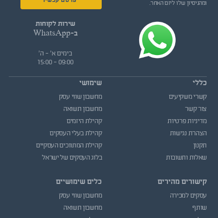
פרסם עכשיו
ומהניסיון שלו ליזם האחר.
שירות לקוחות
ב-WhatsApp
בימים א' - ה'
09:00 - 15:00
כללי
שימושי
קשרי משקיעים
מחשבון שווי עסק
צור קשר
מחשבון תשואה
מדיניות פרטיות
קהילת היזמים
הצהרת נגישות
קהילת בעלי העסקים
תקנון
קהילת המתווכים העסקיים
שאלות ותשובות
בלוג העסקים של ישראל
קישורים מהירים
כלים שימושיים
עסקים למכירה
מחשבון שווי עסק
שותף
מחשבון תשואה