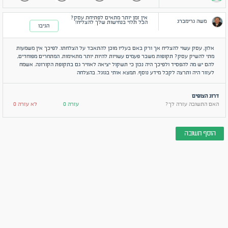
אין זמן יותר מתאים לפתיחת עסק?
משה גרימברג
הכל תלוי בנחישות שלך להצליח!
הגיבו
אלון, עסק עשוי להצליח אך ורק באם בעליו מוכן להתאבד על הצלחתו. לפיכך אין משמעות
מתי להשיק עסק? תקופות משבר פעמים עשויות להיות יותר מתאימות. המתחרים מפוחדים,
להם יש מה להפסיד ולפיכך היה נכון כי תשקול יציאה לאוויר גם בתקופת הקורונה. אשמח
לעזור היה ותרצה לקבל מידע נוסף. תמצא אותי בגוגל. בהצלחה
דרוג הצופים
האם התשובה עזרה לך?
עזרה 0
לא עזרה 0
הוסף תשובה