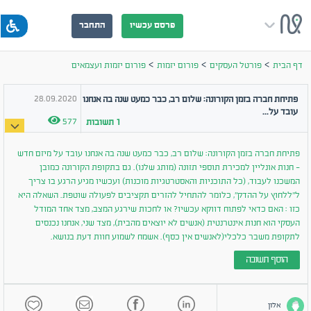
פרסם עכשיו
התחבר
>
>
>
דף הבית
פורטל העסקים
פורום יזמות
פורום יזמות ועצמאים
28.09.2020
פתיחת חברה בזמן הקורונה: שלום רב, כבר כמעט שנה בה אנחנו
עובד על...
577
1
תשובות
פתיחת חברה בזמן הקורונה: שלום רב, כבר כמעט שנה בה אנחנו עובד על מיזם חדש
- חנות אונליין למכירת תוספי תזונה (מותג שלנו). גם בתקופת הקורונה כמובן
המשכנו לעבוד, (כל התוכניות והאסטרטגיות מוכנות) ועכשיו מגיע הרגע בו צריך
ל״ללחוץ על ההדק״, כלומר להתחיל להזרים תקציבים לפעולה שוטפת. השאלה היא
כזו : האם כדאי לפתוח דווקא עכשיו? או לחכות שירגע המצב, מצד אחד המודל
העסקי הוא חנות אינטרנטית (אנשים לא יוצאים מהבית), מצד שני, אנחנו נכנסים
לתקופת משבר כלכלי(לאנשים אין כסף). אשמח לשמוע חוות דעת בנושא.
הוסף תשובה
אלון