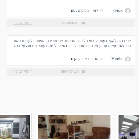
אנונימי
767
מקימים עסק
2 תשובות
הוסף תשובה
אני רוצה להקים עסק ליבוא הלבשה תחתונה אני שכירה ואצטרך לעשות תאום
מס מהתייעצות עם עמיל מכס נאמר לי שכדאי לי לפתוח עוסק מורשה על מנת
לקבל את המעמ על היבוא בחזרה אני מתלבטת מה לעשות האם להתחיל בעוסק
פטור או ישר כפי שהומלץ לי עוסק מורשה
Yaela
516
מיסוי עסקים
תשובה אחת
הוסף תשובה