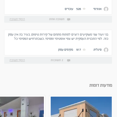
אנונימי
526
עובדים
תשובה אחת
הוסף תשובה
בני ועוד שני משקיעים רוצים לפתוח מתחם של קירות טיפוס, בעיר בה אין עסק
כזה. לפי התכנית העסקית יש צפי אופטימי ופסימי, כשבתרחיש הפסימי כל
ההשקעה יורדת לטמיון. ושאלתי מה הכדאיות והסיכונים בפתיחת עסק בתקופה
זו? והאם מגיפת הקורונה יכולה להוות פקטור בעניין. לבני כמעט ואין הון עצמי
סיגלית
917
מקימים עסק
והוא חושב לקחת חלק מההשקעה מהלוואות. תודה.
2 תשובות
הוסף תשובה
מודעות דומות