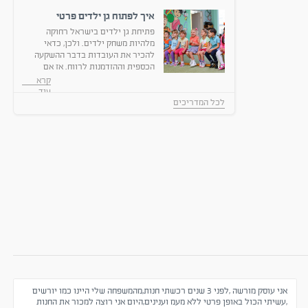
איך לפתוח גן ילדים פרטי
בישראל?
פתיחת גן ילדים בישראל רחוקה
מלהיות משחק ילדים. ולכן, כדאי
להכיר את העובדות בדבר ההשקעה
הכספית וההזדמנות לרווח. אז אם
רוצים לפתוח גן ילד...
קרא
עוד
לכל המדריכים
ת למכירה במרכז
חומוסייה וגריל בשרים למכירה
חב
סקי המזון
כל הארץ
עסקי המזון
כ
000
170,000
₪
אני עוסק מורשה ,לפני 3 שנים רכשתי חנות,מהמשפחה שלי היינו כמו יורשים
,עשיתי הכול באופן פרטי ללא מעמ וענינים,היום אני רוצה למכור את החנות