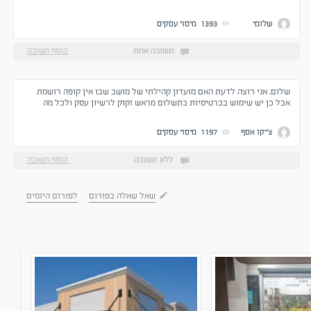
,ולא רוצה להתעסק עם המעמ אני מוכר לאדם פרטי מאדם פרטי ,אני צריך
לשלם מע"מ
שלומי
1393
מיסוי עסקים
תשובה אחת
הוסף תשובה
שלום, אני רוצה לדעת האם מועדון קהילתי של מושב שבו אין קופה רושמת
אבל כן יש שימוש בכרטיסיות בתשלום מראש זקוק לרשיון עסק ולכל מה
שמשתמע מכך
צ'יקו אסף
1197
מיסוי עסקים
ללא תשובה
הוסף תשובה
שאל שאלה בפורום
לפורום היזמים