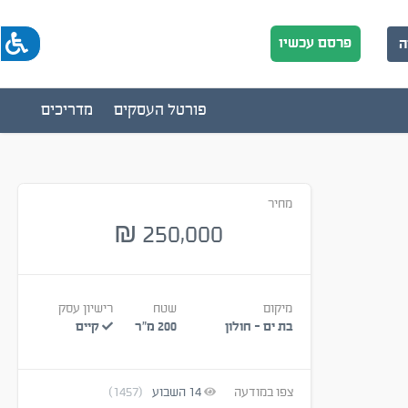
פרסם עכשיו
ה
פורטל העסקים
מדריכים
מחיר
250,000
₪
מיקום
שטח
רישיון עסק
בת ים - חולון
200 מ״ר
קיים
צפו במודעה
14
השבוע
(1457)