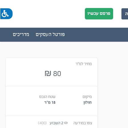
פרסם עכשיו
ה
פורטל העסקים
מדריכים
מחיר למ"ר
80
₪
מיקום
שטח הנכס
חולון
18 מ״ר
צפו במודעה
2
השבוע
(400)