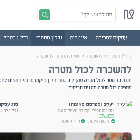
מה למצוא לך?
עסקים למכירה
אינטרנט
נדל"ן מסחרי
נדל"ן בחו"ל
נדל"ן מסחרי
>
להשכרה
>
חנויות ומסחר להשכרה
להשכרה לכול מטרה
חנות 18 מטר לכול מטרה סוקולוב 106 חולון מיקום מרכ
מספרה כול מטרה מזגנים תריסים
יעקב (מפרסם מאומת)
סוג עסקה
יזם במונופולי, קהילת העסקים של
נדל"ן להש
קרא עוד
טלפון מאומת
מייל מאומת