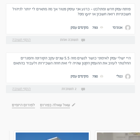
פותח עסק חדש ומתלבט - כרגע אני עוסק פטור אך מה מתאים לי יותר לניהול
חשבוניות רואה חשבון או יועץ מס?
אנונימי
793
מקימים עסק
תשובה אחת
הוסף תשובה
היי ישלי עסק לאימוני כושר לנשים מזה 5.5 שנים עקב הקורונה והסגרים
החלטתי לעזוב את ההעסק הקטן שהיה לי ואת חוזה השכירות ולעבוד בהתאם
למגבלת הסגרים והננחיות מבית לבית וגם כי מציתי את המקום בו הייתי . כרגע
אני רוצה להשקיע בסטודיו קצת יותר גדול ולהתפתח בתחום האם הצעד הזה
נטלי
790
מקימים עסק
במיוחד בתקופה כזאת כדאי לי לעשות? או שלא ? אני מרגישה מצד אחד שאם
אני לא אקח סטודיו גדול וימשיך את האימונים שלי ואתן מענה ללקוחות שעדיין
נשארו איתי אני יפסיד את הרוב ... מצד שני מפחדת לקחת ריזיקה כי כאילו אני
2 תשובות
הוסף תשובה
הולכת אל הלא נודע בגלל חוסר הוודאות ... אשמח לייעוץ .
שאל שאלה בפורום
לפורום היזמים