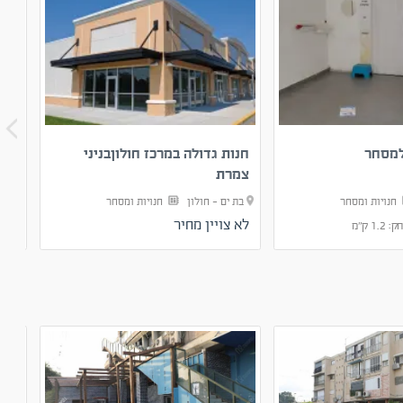
למסחר
חנות גדולה במרכז חולוןבניני
מחפ
צמרת
חנויות ומסחר
בת ים - חולון
חנויות ומסחר
בת 
לא צויין מחיר
לא 
1. ק"מ