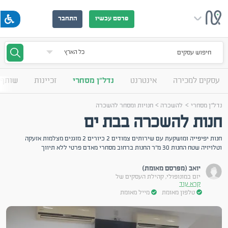
פרסם עכשיו
התחבר
חיפוש עסקים
עסקים למכירה
אינטרנט
נדל"ן מסחרי
זכיינות
שותף 
>
>
נדל"ן מסחרי
להשכרה
חנויות ומסחר להשכרה
חנות להשכרה בבת ים
חנות יפיפייה ומושקעת עם שירותים צמודים 2 כיורים 2 מזגנים מצלמות אזעקה
וטלויזיה שטח החנות 30 מ"ר החנות ברחוב מסחרי מאדם פרטי ללא תיווך
יואב (מפרסם מאומת)
יזם במונופולי, קהילת העסקים של
קרא עוד
טלפון מאומת
מייל מאומת