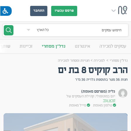
פרסם עכשיו
התחבר
חיפוש עסקים
עסקים למכירה
אינטרנט
נדל"ן מסחרי
זכיינות
שותף 
>
>
נדל"ן מסחרי
למכירה
חנויות ומסחר למכירה
הרב קוקיס 8 בת ים
חנות 36 מטר בתוספת גלריה 36 מ"ר
גליה (מפרסם מאומת)
יזם במונופולי, קהילת העסקים של
קרא עוד
טלפון מאומת
מייל מאומת