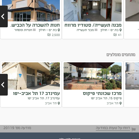
מבנה תעשייה/ סטודיו מרווח
חנות להשכרה על הכביש.
בת ים - חולון
מבני תעשייה
בת ים - חולון
חנויות ומסחר
2,500 ₪
41 ₪
Next
מתחמים מומלצים
מרכז שכונתי פיקוס
עמינדב 17 תל אביב-יפו
פיקוס 15, תל אביב יפו
עמינדב 17, תל אביב יפו
תל אביב
תל אביב
Next
דווח על טעות במודעה
מודעה מס' 20119