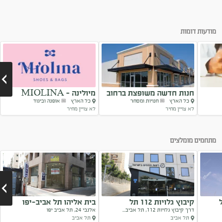
מודעות דומות
חנות חדשה משופצת ברחוב
מיולינה - MIOLINA
כל הארץ
חנויות ומסחר
כל הארץ
אופנה וביגוד
דיזינגוף
SHOES -BAGS
לא צויין מחיר
לא צויין מחיר
Next
מתחמים מומלצים
קיבוץ גלויות 112 תל
בית אליהו תל אביב-יפו
דרך קיבוץ גלויות 112, תל אביב...
אלנבי 24, תל אביב יפו
אביב-יפו
תל אביב
תל אביב