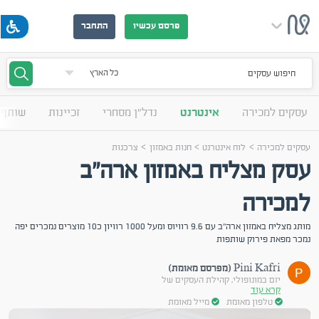
פרסם עכשיו
התחבר
חיפוש עסקים
עסקים למכירה
אינטרנט
נדל"ן מסחרי
זכיינות
שותף 
>
>
>
עסקים למכירה
לוח אינטרנט
חנות באמזון
צרכנות
עסק מצליח באמזון ארה"ב
למכירה
מותג מצליח באמזון ארה"ב עם 9.6 רוויוס ומעל 1000 רוויון כ10 מוצרים נמכרים יפה
נמכר מפאת פירוק שותפות
Pini Kafri (מפרסם מאומת)
יזם במונופולי, קהילת העסקים של
קרא עוד
טלפון מאומת
מייל מאומת