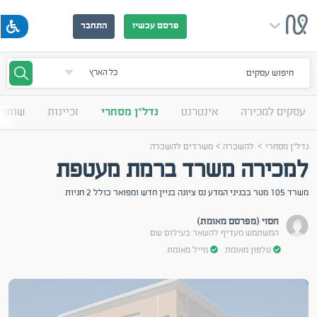
פרסם עכשיו
התחבר
חיפוש עסקים
עסקים למכירה
אינטרנט
נדל"ן מסחרי
זכיינות
שותף 
>
>
נדל"ן מסחרי
להשכרה
משרדים להשכרה
למכירה משרד ברמת מעטפת
משרד 105 מטר בבניני המדע נס ציונה בניין חדש ומפואר כולל 2 חניות
חסוי (מפרסם מאומת)
המשתמש מעדיף להשאר בעילום שם
טלפון מאומת
מייל מאומת