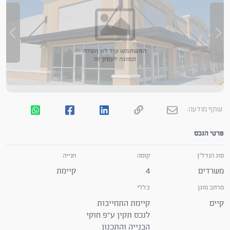
המשתמש עוד לא העלה
תמונה לעסק זה
שתף מודעה:
פרטי הנכס
סוג הנדל"ן
קומה
חנייה
משרדים
4
קיימת
מרחב מוגן
כללי
קיים
קיימת התחייבות
לנכס תקין ע"פ חוקי
הבנייה והתכנון