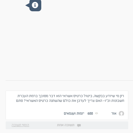
רק מי שיודע בבקשה, ביטול כרטיס אשראי הוא דבר מסובך ברמת העברת
חשבונות וכ"ו- האם צריך לעדכן את כולם שהשתנה כרטיס האשראי? סתם
נמאס לי מהחברה הנוכחית.
אור
688
יזמות ועצמאים
תשובה אחת
הוסף תשובה