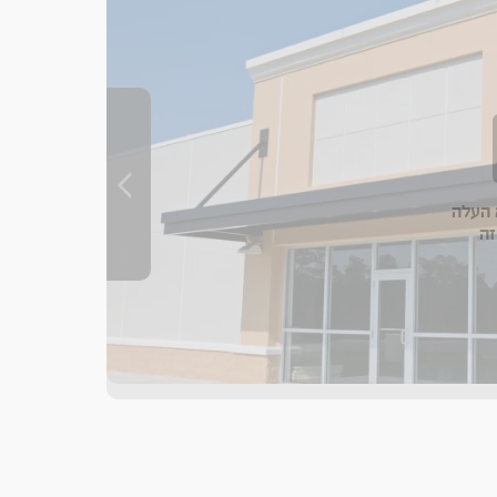
העלה
זה