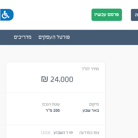
פרסם עכשיו
ה
פורטל העסקים
מדריכים
מחיר למ"ר
24,000
₪
מיקום
שטח הנכס
באר שבע
200 מ״ר
צפו במודעה
1
השבוע
(233)