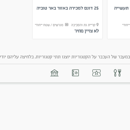
תעשייה
25 דונם למכירה באזור באר טוביה
מבנה תעשייה
שרה
יחודי
קריית גת והסביבה
מגרשים / שטח ייחודי
כל הארץ
מ
לא צויין מחיר
30,000
₪
מעבר של העכבר על הקטגוריות יוצגו תתי קטגוריות, בלחיצה עליהם יודל