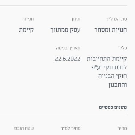
סוג הנדל"ן
תיווך
חנייה
חנויות ומסחר
עסק ממתווך
קיימת
כללי
תאריך כניסה
קיימת התחייבות
22.6.2022
לנכס תקין ע"פ
חוקי הבנייה
והתכנון
נתונים כספיים
מחיר
מחיר למ"ר
שטח הנכס