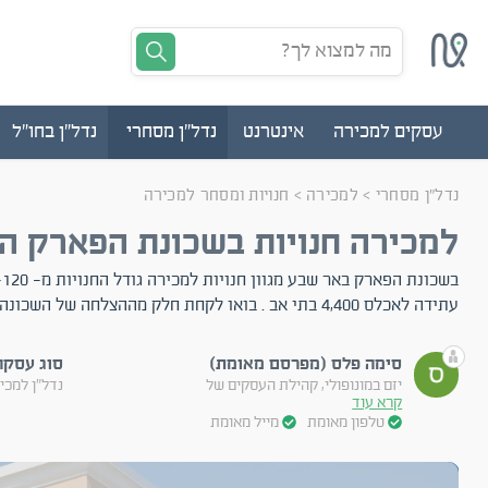
מה למצוא לך?
עסקים למכירה
אינטרנט
נדל"ן מסחרי
נדל"ן בחו"ל
נדל"ן מסחרי
>
למכירה
>
חנויות ומסחר למכירה
למכירה חנויות בשכונת הפארק הג
עתידה לאכלס 4,400 בתי אב . בואו לקחת חלק מההצלחה של השכונה
סימה פלס (מפרסם מאומת)
סוג עסקה
יזם במונופולי, קהילת העסקים של
נדל"ן למכי
קרא עוד
טלפון מאומת
מייל מאומת