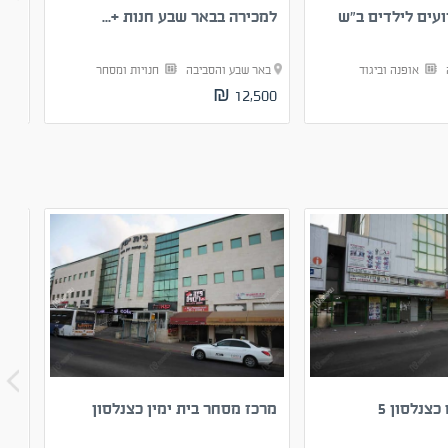
ועים לילדים ב”ש
למכירה בבאר שבע חנות +...
חנות
ה
אופנה וביגוד
באר שבע והסביבה
חנויות ומסחר
באר
00 ₪
12,500 ₪
צנלסון 5
מרכז מסחר בית ימין כצנלסון
קני