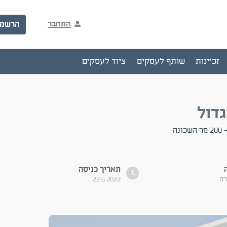
התחבר
הרשמ
זכיינות
שותף לעסקים
ציוד לעסקים
דול
בשכונת הפארק באר שבע מגוון חנויות למכירה גודל החנויות מ- 120- 200 מר השכונה
תאריך כניסה
רה
22.6.2022