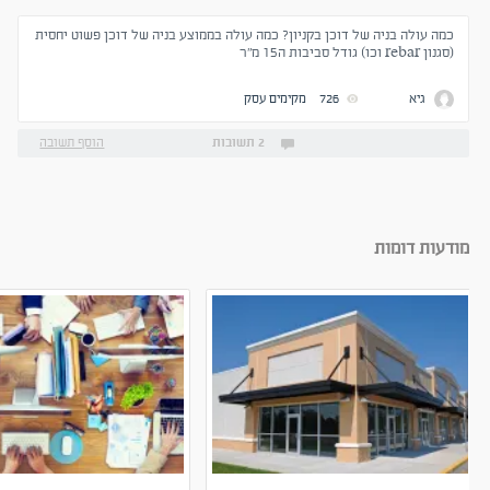
כמה עולה בניה של דוכן בקניון? כמה עולה בממוצע בניה של דוכן פשוט יחסית
(סגנון rebar וכו) גודל סביבות ה15 מ"ר
גיא
726
מקימים עסק
2 תשובות
הוסף תשובה
מודעות דומות