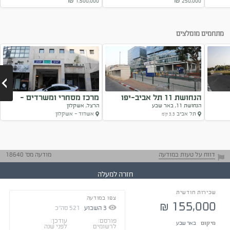
1,500,000 ₪
250,000 ₪
Next
מתחמים מומלצים
הנחושת 11 תל אביב-יפו
מרכז מסחרי ומשרדים -
הנחושת 11, באר שבע
הרצל, אשקלון
בית...
תל אביב
אשדוד - אשקלון
3.3 ק"מ
Next
דווח על טעות במודעה
מודעה מס' 18640
חזרה למעלה
שכירות חודשית
צפו במודעה
התייעצו עם בעלי
155,000
₪
נסיון
3
השבוע
521
סה"כ
טיפים ליזמים
התקשרו בצורה
פורסם:
עודכן:
מיקום
באר שבע
לרשומים
לפני שנה
מכובדת