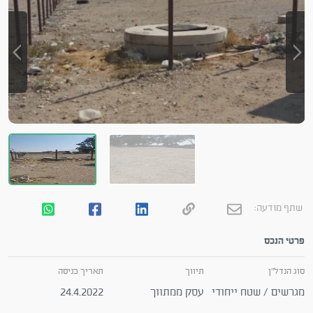
שתף מודעה:
פרטי הנכס
סוג הנדל"ן
תיווך
תאריך כניסה
מגרשים / שטח ייחודי
עסק ממתווך
24.4.2022