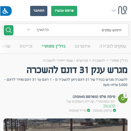
פרסם עכשיו
התחבר
חיפוש עסקים
עסקים למכירה
אינטרנט
נדל"ן מסחרי
זכיינות
שותף 
>
>
נדל"ן מסחרי
להשכרה
מגרשים / שטח ייחודי להשכרה
מגרש ענק 31 דונם להשכרה
להשכרה מגרש בגודל של 31 דונם ניתן להשכיר מ - 1 דונם עד 31 דונם מחיר לדונם -
5,000 ש"ח+ מעמ
סימה פלס (מפרסם מאומת)
יזם במונופולי, קהילת העסקים של
קרא עוד
טלפון מאומת
מייל מאומת