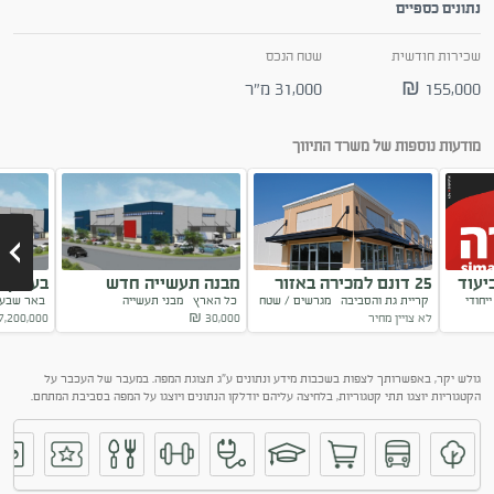
נתונים כספיים
שכירות חודשית
שטח הנכס
155,000 ₪
31,000 מ"ר
מודעות נוספות של משרד התיווך
יעוד
25 דונם למכירה באזור
מבנה תעשייה חדש
בעמק ש
יחודי
קריית גת והסביבה
מגרשים / שטח
כל הארץ
מבני תעשייה
באר שבע 
באר טוביה
ומושקע עמק שרה
חדש למ
ייחודי
לא צויין מחיר
30,000
₪
7,200,000
Next
גולש יקר, באפשרותך לצפות בשכבות מידע ונתונים ע"ג תצוגת המפה. במעבר של העכבר על
הקטגוריות יוצגו תתי קטגוריות, בלחיצה עליהם יודלקו הנתונים ויוצגו על המפה בסביבת המתחם.