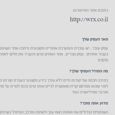
כתובת אתר האינטרנט
http://wrx.co.il
תאר העסק שלך
עסק עובד , יש עובדת והמערכת אחורית מקצועית ורחבה אחד השותפ
בעבור אחוזים . עסק מבריק , אחד האחים פרש והעביר את חלקו לאח
מוקדם
מה המודל העסקי שלך?
כתיבה חכמה של קורות חיים ללא צורך בידע מקצועי העברת קורות ה
לפני שהוא מפרסם קו״ח מאפשרת לגייס אותו טרם נכנס למו״מ על סח
אורגני אפיליאציה ועוד
מדוע אתה מוכר?
השותפים הגדולים אח ואחות האח עזב ולאחות מורכב הטיפול בשיווק 