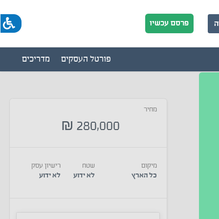
פרסם עכשיו
ה
פורטל העסקים
מדריכים
מחיר
280,000
₪
מיקום
שטח
רישיון עסק
כל הארץ
לא ידוע
לא ידוע