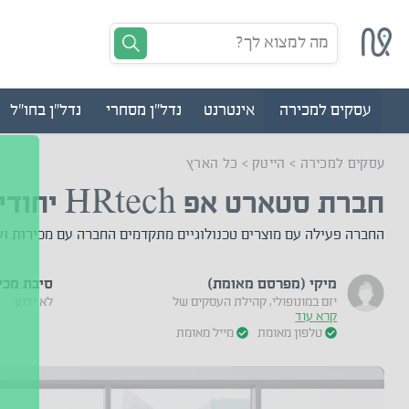
מה למצוא לך?
עסקים למכירה
אינטרנט
נדל"ן מסחרי
נדל"ן בחו"ל
עסקים למכירה
>
הייטק
>
כל הארץ
חברת סטארט אפ HRtech יחודית
החברה פעילה עם מוצרים טכנולוגיים מתקדמים החברה עם מכירות וע
מיקי (מפרסם מאומת)
סיבת מכי
יזם במונופולי, קהילת העסקים של
לא ידוע
קרא עוד
טלפון מאומת
מייל מאומת