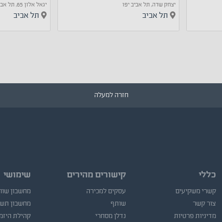
יצחק שדה, תל אביב יפו
יגאל אלון 65, תל אביב יפו
תל אביב
תל אביב
חזרה למעלה
כללי
קישורים מהירים
שימושי
קשרי משקיעים
עסקים למכירה
מחשבון שוו
צור קשר
שותף
מחשבון תש
מדיניות פרטיות
נדלן מסחרי
קהילת היזמ