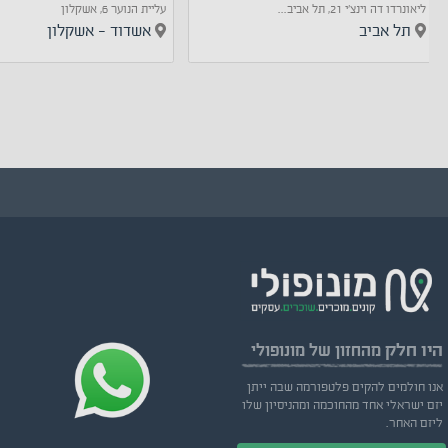
ליאונרדו דה וינצ'י 21, תל אביב...
עליית הנוער 6, אשקלון
תל אביב
אשדוד - אשקלון
היו חלק
מהחזון של מונופולי
אנו חולמים להקים פלטפורמה שבה ייתן
יזם ישראלי אחד מהחוכמה ומהניסיון שלו
ליזם האחר.