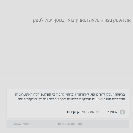
 את העסק בצורה מלאה ומאמין בוא , בנוסף יכול לספק
ברשותי עסק לחד פעמי, לאחרונה נוכחתי להבין כי הפלטפורמה האינטרנטית
מתקדמת מאוד ואנשים מבצעים רכישות דרך אתרים וגם לא מגיעים פיזית
לחנות, האם להשקיע בהקמת אתר לחנות לכלים חד פעמי?
אנונימי
886
שיווק וקידום
תשובה אחת
הוסף תשובה