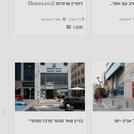
ב עם אתר...
דומיין פרמיום Shares.co.il
עסק
לבי
י אינטרנט
כל הארץ
אתרי אינטרנט
כל
00 ₪
1,800 ₪
 אביב-יפו
בניין פאר סנטר מרכז מסחרי
בית