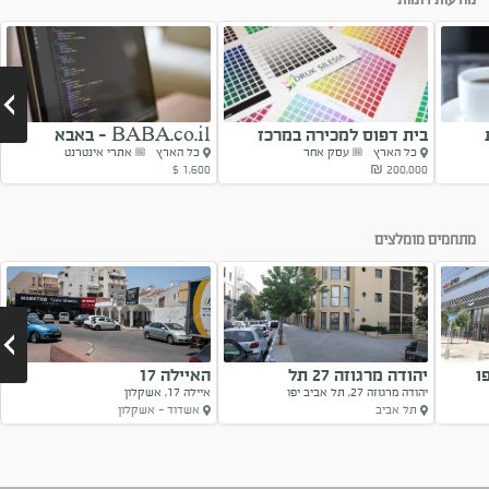
בית דפוס למכירה במרכז
BABA.co.il - באבא
כל הארץ
עסק אחר
כל הארץ
אתרי אינטרנט
הארץ
1,600 $
200,000 ₪
Next
מתחמים מומלצים
ו
יהודה מרגוזה 27 תל
האיילה 17
יהודה מרגוזה 27, תל אביב יפו
איילה 17, אשקלון
אביב-יפו
תל אביב
אשדוד - אשקלון
Next