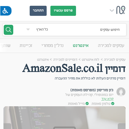
פרסם עכשיו
התחבר
חיפוש עסקים
עסקים למכירה
אינטרנט
נדל"ן מסחרי
זכיינות
שותף 
>
>
>
עסקים למכירה
לוח אינטרנט
דומיינים למכירה
אינטרנט
דומיין AmazonSale.co.il
דומיין מדהים העלות לא כוללת את מחיר ההעברה
ג'ון מוריסון (מפרסם מאומת)
יזם במונופולי, קהילת העסקים של
קרא עוד
טלפון מאומת
מייל מאומת