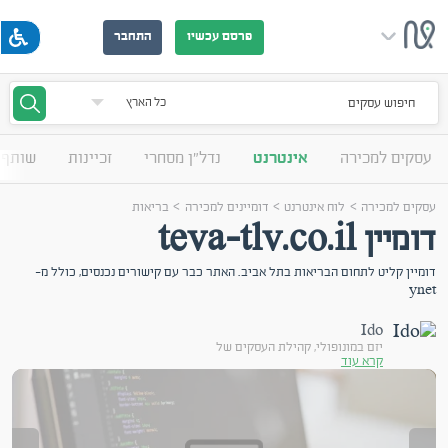
פרסם עכשיו
התחבר
חיפוש עסקים
עסקים למכירה
אינטרנט
נדל"ן מסחרי
זכיינות
שותף 
>
>
>
עסקים למכירה
לוח אינטרנט
דומיינים למכירה
בריאות
דומיין teva-tlv.co.il
דומיין קליט לתחום הבריאות בתל אביב. האתר כבר עם קישורים נכנסים, כולל מ-
ynet
Ido
יזם במונופולי, קהילת העסקים של
קרא עוד