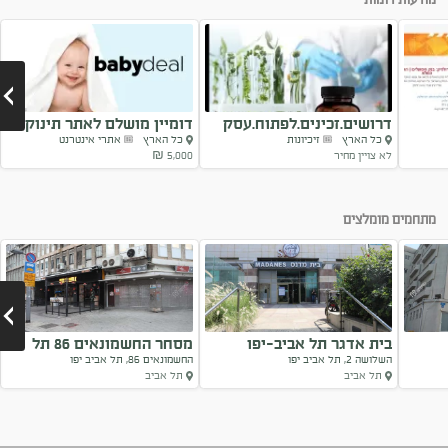
דרושים.זכינים.לפתוח.עסק
דומיין מושלם לאתר תינוקות
כל הארץ
זיכיונות
כל הארץ
אתרי אינטרנט
ויטמינים
וילדים
לא צויין מחיר
5,000 ₪
Next
מתחמים מומלצים
בית אדגר תל אביב-יפו
מסחר החשמונאים 86 תל
השלושה 2, תל אביב יפו
החשמונאים 86, תל אביב יפו
אביב-יפו
תל אביב
תל אביב
Next