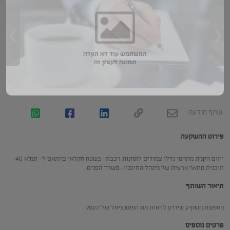
המשתמש עוד לא העלה
תמונה לעסק זה
שתף מודעה:
פירוט ההשקעה
ייזום הקמת מתחמי נדלן צמודים לתחנות רכבת- בשטח חקלאי בהתאם ל- תמ"א 40-
תוכנית מתאר ארצית של מינהל התיכנון- משרד הפנים.
תיאור השותף
מחפשת משקיע שיודע לראות את הפוטנציאל של העסק
פרטים נוספים