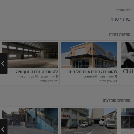
סוג שותף
שותף סמוי
מודעות דומות
Chil
להשכרה במבוא כרמל בית
להשכרה מבנה תעשיה
אזור הצפון
מחסנים
אזור הצפון
מבני תעשייה
קירור
באזה”ת כרמיאל
לא צויין מחיר
לא צויין מחיר
Next
מתחמים מומלצים