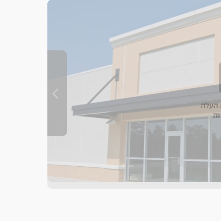
העלה
זה