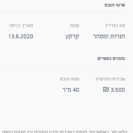
פרטי הנכס
סוג הנדל"ן
קומה
תאריך כניסה
חנויות ומסחר
קרקע
13.6.2020
נתונים כספיים
שכירות חודשית
שטח הנכס
3,500 ₪
40 מ"ר
גולש יקר, באפשרותך לצפות בשכבות מידע ונתונים ע"ג תצוגת המפה. ב