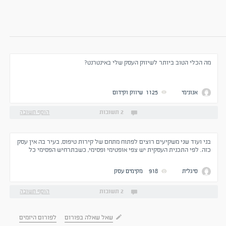
מה הכלי הטוב ביותר לשיווק העסק שלי באינטרנט?
אנונימי
1125
שיווק וקידום
2 תשובות
הוסף תשובה
בני ועוד שני משקיעים רוצים לפתוח מתחם של קירות טיפוס, בעיר בה אין עסק
כזה. לפי התכנית העסקית יש צפי אופטימי ופסימי, כשבתרחיש הפסימי כל
ההשקעה יורדת לטמיון. ושאלתי מה הכדאיות והסיכונים בפתיחת עסק בתקופה
זו? והאם מגיפת הקורונה יכולה להוות פקטור בעניין. לבני כמעט ואין הון עצמי
סיגלית
918
מקימים עסק
והוא חושב לקחת חלק מההשקעה מהלוואות. תודה.
2 תשובות
הוסף תשובה
שאל שאלה בפורום
לפורום היזמים