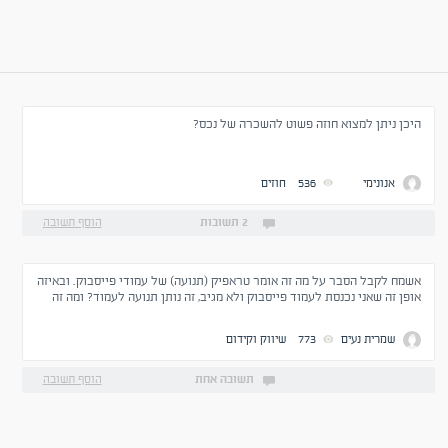
היכן ניתן למצוא חוזה פשוט להשכרה של נכס?
אנונימי
536
חוזים
2 תשובות
הוסף תשובה
אשמח לקבל הסבר על מה זה אומר טראפיק (תנועה) של עמודי פייסבוק. ובאיזה
אופן זה שאני נכנסת לעמוד פייסבוק ולא מגיב, זה נותן תנועה לעמוד? ומה זה
בעצם אותה התנועה?
שמרית נעים
773
שיווק וקידום
תשובה אחת
הוסף תשובה