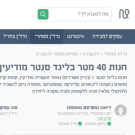
מה למצוא לך?
עסקים למכירה
אינטרנט
נדל"ן מסחרי
נדל"ן בחו"ל
נדל"ן מסחרי
>
להשכרה
>
חנויות ומסחר להשכרה
חנות 40 מטר בליגד סנטר מודיעין
חנות בליגד סנטר 1 (בניין משרדים) באזור תעשייה מודיעין, קומ
מתאים כתצוגה ליבואנים ,קליניקה ,קוסמטיקה ,מספרה ניתן להשכיר 
(לחיסולי מלאי) חניה ללקוחות וחניה מקורה ליחידה
דיאגו (מפרסם מאומת)
סוג עסקה
יזם במונופולי, קהילת העסקים של
נדל"ן להש
קרא עוד
טלפון מאומת
מייל מאומת