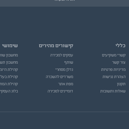
כללי
קישורים מהירים
שימושי
קשרי משקיעים
עסקים למכירה
מחשבון שוו
צור קשר
שותף
מחשבון תש
מדיניות פרטיות
נדלן מסחרי
קהילת היזמ
הצהרת נגישות
משרדים להשכרה
קהילת בעלי
תקנון
מפת אתר
קהילת המתו
שאלות ותשובות
דומיינים למכירה
בלוג העסקי