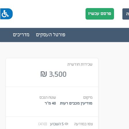
פרסם עכשיו
ה
פורטל העסקים
מדריכים
שכירות חודשית
3,500
₪
מיקום
שטח הנכס
מודיעין מכבים רעות
40 מ״ר
צפו במודעה
5
השבוע
(410)