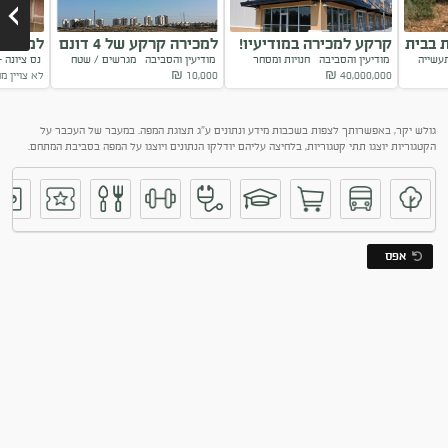
 בבית
קרקע למכירה במודיעיו!
למכירה קרקע של 4 דונם
למכירה
עשייה
מודיעין והסביבה
חנויות ומסחר
מודיעין והסביבה
מגרשים / שטח
נס ציונה 
במודיעין
אחסנה/
ייחודי
40,000,000
₪
10,000
₪
לא צויין מ
Next
גולש יקר, באפשרותך לצפות בשכבות מידע ונתונים ע"ג תצוגת המפה. במעבר של העכבר על
הקטגוריות יוצגו תתי קטגוריות, בלחיצה עליהם יודלקו הנתונים ויוצגו על המפה בסביבת המתחם.
אפס