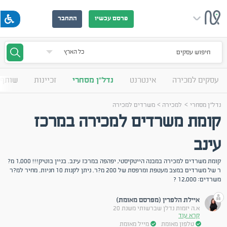
פרסם עכשיו
התחבר
חיפוש עסקים
עסקים למכירה
אינטרנט
נדל"ן מסחרי
זכיינות
שותף 
>
>
נדל"ן מסחרי
למכירה
משרדים למכירה
קומת משרדים למכירה במרכז
עינב
קומת משרדים למכירה במבנה הייטקיסטי, יפהפה במרכז עינב. בניין בוטיק!!! 1,000 מ?
ר של משרדים במצב מעטפת ומרפסת של 200 מ?ר. ניתן לקנות 10 חניות. מחיר למ?ר
משרדים: 12,000 ?
איילת הלפרין (מפרסם מאומת)
א.ה יזמות נדלן שברשותי משנת 20
קרא עוד
טלפון מאומת
מייל מאומת