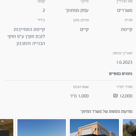
סוג הנדל"ן
תיווך
קומה
משרדים
עסק ממתווך
2
חנייה
מרחב מוגן
כללי
קיימת
קיים
קיימת התחייבות
לנכס תקין ע"פ חוקי
הבנייה והתכנון
תאריך כניסה
1.6.2023
נתונים כספיים
מחיר למ"ר
שטח הנכס
12,000 ₪
1,000 מ"ר
מודעות נוספות של משרד התיווך