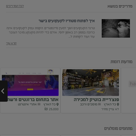
מדריכים בנושא
לכל המדריכים
איך לפתוח סטודיו לקעקועים בישר
טרנד הקעקועים הפך למעין מיינסטרים. הקמת עסק לקעקועים אינה
כרוכה בממון רב באופן יחסי, אולם כדי להיות מקעקע מוּכר הצובר
עוד ועוד לקוחות ל...
קרא עוד
מודעות דומות
פנצ’ריית בוטיק למכירה
אתר בתחום ברזנטים ורשת
כל הארץ
מוסכים ורכב
כל הארץ
אתרי אינטרנט
צל
לא צויין מחיר
25,000 ₪
Next
מתחמים מומלצים