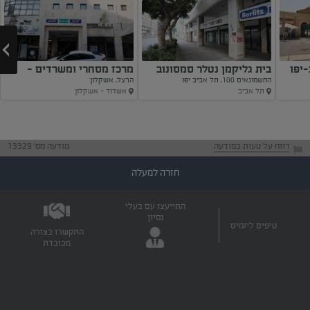
יפו
בית גליקמן נטלר סמסונוב
מרכז מסחרי ומשרדים -
החשמונאים 100, תל אביב יפו
הרצל, אשקלון
בית...
תל אביב
אשדוד - אשקלון
Next
דווח על טעות במודעה
מודעה מס' 13329
חזרה למעלה
התייעצו עם בעלי
נסיון
טיפים ליזמים
התקשרו בצורה
מכובדת