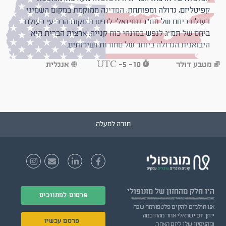
קפיטליזם, גדולה ומפותחת, המדינה ממוקמת במקום השמיני
בעולם ביחס של תמ"ג נומינאלי לנפש ובמקום הרביעי בעולם
ביחס של תמ"ג לנפש במונחי כוח קנייה. ארצות הברית היא
היבואנית הגדולה ביותר של סחורות ושירותים.
מטבע
דולר
UTC -5 -10
אנגלית
חזרה למעלה
היו חלק
מהחזון של מונופולי
פרסום למתווכים
אנו חולמים להקים פלטפורמה שבה
ייתן יזם ישראלי אחד מהחוכמה
פרסם עכשיו
ומהניסיון שלו ליזם האחר.