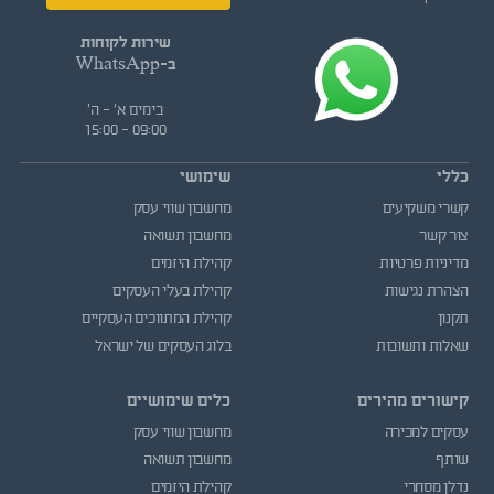
שירות לקוחות
ב-WhatsApp
בימים א' - ה'
09:00 - 15:00
כללי
שימושי
קשרי משקיעים
מחשבון שווי עסק
צור קשר
מחשבון תשואה
מדיניות פרטיות
קהילת היזמים
הצהרת נגישות
קהילת בעלי העסקים
תקנון
קהילת המתווכים העסקיים
שאלות ותשובות
בלוג העסקים של ישראל
קישורים מהירים
כלים שימושיים
עסקים למכירה
מחשבון שווי עסק
שותף
מחשבון תשואה
נדלן מסחרי
קהילת היזמים