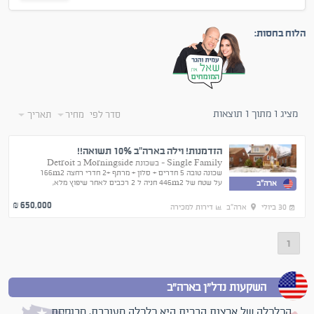
הלוח בחסות:
מציג 1 מתוך 1 תוצאות
סדר לפי
מחיר
תאריך
הזדמנות! וילה בארה"ב 10% תשואה!!
Single Family - בשכונת Morningside ב Detroit
שכונה טובה 5 חדרים + סלון + מרתף +2 חדרי רחצה 166m2
על שטח של 446m2 חניה ל 2 רכבים לאחר שיפוץ מלא,
ארה"ב
*הזדמנות השקעה במחיר של בית בפרפריה*
650,000
₪
30 ביולי
ארה"ב
דירות למכירה
1
השקעות נדל"ן בארה"ב
הכלכלה של ארצות הברית היא כלכלה מעורבת, מבוססת