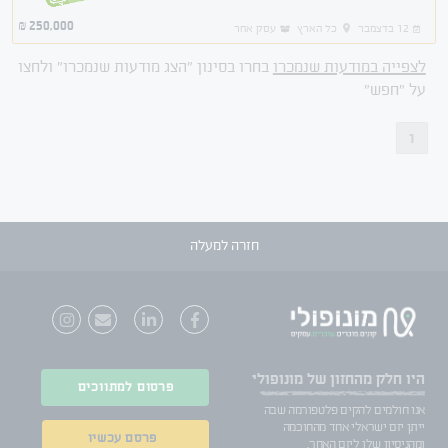
העיתונאים ואספי המידע הדרושים הכל כבר מוכן
250,000
₪
12 בדצמבר
כל הארץ
עסק אחר
לצפייה במודעות שנמכרו
בחרו בסינון "הצג מודעות שנמכרו" ולחצו
על "חפש"
1
חזרה למעלה
היו חלק
מהחזון של מונופולי
פרסום למתווכים
אנו חולמים להקים פלטפורמה שבה
ייתן יזם ישראלי אחד מהחוכמה
פרסם עכשיו
ומהניסיון שלו ליזם האחר.