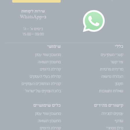
שירות לקוחות
ב-WhatsApp
בימים א' - ה'
09:00 - 15:00
כללי
שימושי
קשרי משקיעים
מחשבון שווי עסק
צור קשר
מחשבון תשואה
מדיניות פרטיות
קהילת היזמים
הצהרת נגישות
קהילת בעלי העסקים
תקנון
קהילת המתווכים העסקיים
שאלות ותשובות
בלוג העסקים של ישראל
קישורים מהירים
כלים שימושיים
עסקים למכירה
מחשבון שווי עסק
שותף
מחשבון תשואה
נדלן מסחרי
קהילת היזמים