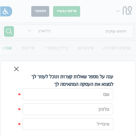
פרסם עכשיו
התחבר
חיפוש עסקים
עסקים למכירה
אינטרנט
נדל"ן מסחרי
זכיינות
שותף 
זכיינות עבודה מהבית בקריות
לוח שותף לעסקים עסק אחר כל הארץ
ענה על מספר שאלות קצרות ונוכל לעזור לך
למצוא את העסקה המתאימה לך
אזור
קטגוריה
מחפש
*
מחיר
*
עד
*
חפש
אפס חיפוש