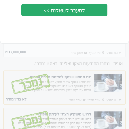
למעבר לשאלות >>
מציג 3 מתוך 3 תוצאות
סדר לפי
מחיר
תאריך
דרוש משקיע \ שותף לעסק חדש
דרוש משקיע או שותף לעסק חדש . עם החזר השקעה ברמה
של חודשים בודדים סיכון נמוך מאוד עדיפות לשותף לא פעיל
תכוונו גבוה ,כי השמים אינם הגבול שלי
17,000,000
₪
03 במרץ
כל הארץ
עסק אחר
אופס... נגמרו המודעות האקטואליות. ראה שנמכרו:
יזם מחפש שותף להקמת חברת שירות
נמכר
יזם מחפש שותף אמיתי ונמרץ להקמת חברת שירות בתחום
הנדלן. השותף לא נדרש להשקעה כספית עם זאת נדרש
להיות עם רקע ונסיון במכירות, למלא את תפקיד מנהל
המכירות באזור המרכז, ועם שאיפה אמיתית להצלחה נשמע
מעניין?
לא צויין מחיר
01 במרץ
אזור מרכז
עסק אחר
דרוש משקיע רציני לעיתון פופולרי
נמכר
דרוש משקיע רציני לעיתון פופולרי חרדי המופץ בכל המיילים
החרדיים עם המון פרסומות ופוטנציאל עצום להצלחה גדולה
[ריוח בערך 10,000 ש"ח מינימום ליום] כבר נאספו כל