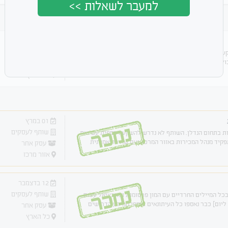
למעבר לשאלות >>
03 במרץ
שותף לעסקים
ה ברמה של חודשים בודדים סיכון נמוך מאוד עדיפות
ול שלי
עסק אחר
כל הארץ
01 במרץ
נמכר
שותף לעסקים
ת בתחום הנדלן. השותף לא נדרש להשקעה כספית עם זאת
פקיד מנהל המכירות באזור המרכז, ועם שאיפה אמיתית
עסק אחר
אזור מרכז
12 בדצמבר
נמכר
שותף לעסקים
בכל המיילים החרדיים עם המון פרסומות ופוטנציאל עצום
 בערך 10,000 ש"ח מינימום ליום] כבר נאספו כל העיתונאים ואספי המידע הדרושים
עסק אחר
כל הארץ