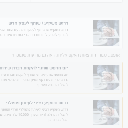
דרוש משקיע \ שותף לעסק חדש
דרוש משקיע או שותף לעסק חדש . עם החזר השקע
לשותף לא פעיל תכוונו גבוה ,כי השמים אינם הגב
ללא תמונה
אופס... נגמרו התוצאות האקטואליות. ראה גם מודעות שנמכרו:
יזם מחפש שותף להקמת חברת שירות
יזם מחפש שותף אמיתי ונמרץ להקמת חברת שירו
נדרש להיות עם רקע ונסיון במכירות, למלא את ת
ללא תמונה
להצלחה נשמע מעניין?
דרוש משקיע רציני לעיתון פופולרי
דרוש משקיע רציני לעיתון פופולרי חרדי המופץ 
להצלחה גדולה [ריוח
ללא תמונה
הכל כבר מוכן