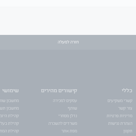
חזרה למעלה
כללי
קישורים מהירים
שימושי
קשרי משקיעים
עסקים למכירה
מחשבון שוו
צור קשר
שותף
מחשבון תש
מדיניות פרטיות
נדלן מסחרי
קהילת היזמ
הצהרת נגישות
משרדים להשכרה
קהילת בעלי
תקנון
מפת אתר
קהילת המתו