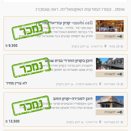
אופס... נגמרו המודעות האקטואליות. ראה שנמכרו:
mobi cell- קניון עזריאלי מודיעין
נמכר
רשת מובי סל , סלולר , אביזרים ומעבדת אקספרס דוכן 18
מ"ר בכניסה למתחם האוכל מול בית קפה בלייקרי מקום
וותיק עם לקוחות קבועים בעל פוטנציאל עתידי גדול הקניון
להשכרה
עומד להתרחב מול הדוכן יהיה המעבר לבניין החדש.
9,300
₪
28 במאי
כל הארץ
דוכן בקניון
דוכן בקניון החרדי בבית שמש
נמכר
להשכרה דוכן מרכזי בקניון החרדי הראשון קניון השדרה
בבית שמש אפשרות גם למחסן נוח
להשכרה
לא צויין מחיר
16 בפברואר
בית שמש והסביב
דוכן בקניון
דוכן למכירה-קניון הזהב
נמכר
דוכן אקססוריז תכשיטים ופרטי אופנה(תיקים, ארנקים,
שעונים ועוד) גדול מושקע ומרשים. פינוי עקב עבודה בחו"ל
להשכרה
13,500
₪
01 בפברואר
כל הארץ
דוכן בקניון