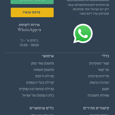
אנו חולמים להקים פלטפורמה שבה
ייתן יזם ישראלי אחד מהחוכמה
פרסם עכשיו
ומהניסיון שלו ליזם האחר.
שירות לקוחות
ב-WhatsApp
בימים א' - ה'
09:00 - 15:00
כללי
שימושי
קשרי משקיעים
מחשבון שווי עסק
צור קשר
מחשבון תשואה
מדיניות פרטיות
קהילת היזמים
הצהרת נגישות
קהילת בעלי העסקים
תקנון
קהילת המתווכים העסקיים
שאלות ותשובות
בלוג העסקים של ישראל
קישורים מהירים
כלים שימושיים