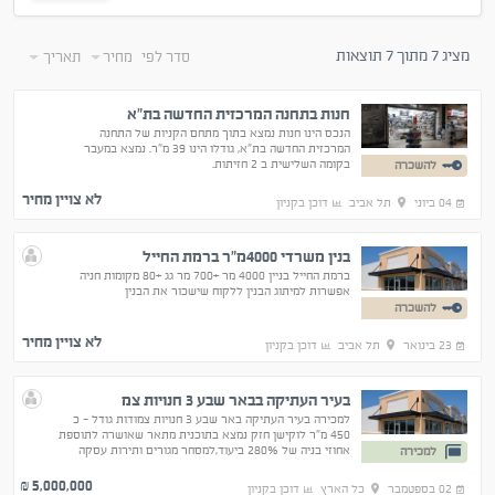
מציג 7 מתוך 7 תוצאות
סדר לפי
מחיר
תאריך
חנות בתחנה המרכזית החדשה בת"א
הנכס הינו חנות נמצא בתוך מתחם הקניות של התחנה
המרכזית החדשה בת"א, גודלו הינו 39 מ"ר. נמצא במעבר
בקומה השלישית ב 2 חזיתות.
להשכרה
לא צויין מחיר
04 ביוני
תל אביב
דוכן בקניון
בנין משרדי 4000מ"ר ברמת החייל
ברמת החייל בניין 4000 מר +700 מר גג +80 מקומות חניה
אפשרות למיתוג הבנין ללקוח שישכור את הבנין
להשכרה
לא צויין מחיר
23 בינואר
תל אביב
דוכן בקניון
בעיר העתיקה בבאר שבע 3 חנויות צמ
למכירה בעיר העתיקה באר שבע 3 חנויות צמודות גודל - כ
450 מ"ר לוקישן חזק נמצא בתוכנית מתאר שאושרה לתוספת
אחוזי בניה של 280% ביעוד,למסחר מגורים ותירות עסקה
למכירה
נדירה ששוה חטיפה לפרטים נוספים התקשרו
5,000,000
₪
02 בספטמבר
כל הארץ
דוכן בקניון