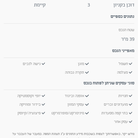
דוכן בקניון
3
קיימת
נתונים כספיים
שטח הנכס
39 מ"ר
מאפייני הנכס
חשמל
מזגן
גישה לנכים
מצלמה
תקרה גבוהה
סוגי עסקים שניתן לפתוח בנכס
חנויות
אופנה וביגוד
יופי וקוסמטיקה
מועדונים וברים
עסקי המזון
בידור ומוזיקה
בתי קפה מסעדות
מינימרקט/סופרמרקט
פיצוציה/קיוסק
עסק אחר
גולש יקר, באפשרותך לצפות בשכבות מידע ונתונים ע"ג תצוגת המפה. במעבר של העכבר על