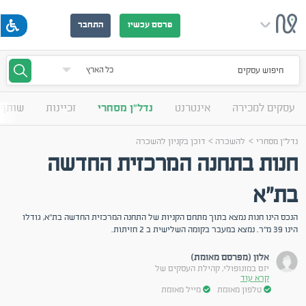
פרסם עכשיו
התחבר
חיפוש עסקים
עסקים למכירה
אינטרנט
נדל"ן מסחרי
זכיינות
שותף 
>
>
נדל"ן מסחרי
להשכרה
דוכן בקניון להשכרה
חנות בתחנה המרכזית החדשה
בת"א
הנכס הינו חנות נמצא בתוך מתחם הקניות של התחנה המרכזית החדשה בת"א, גודלו
הינו 39 מ"ר. נמצא במעבר בקומה השלישית ב 2 חזיתות.
אלון (מפרסם מאומת)
יזם במונופולי, קהילת העסקים של
קרא עוד
טלפון מאומת
מייל מאומת