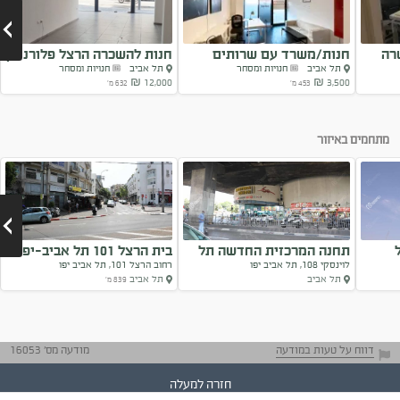
רה
חנות/משרד עם שרותים
חנות להשכרה הרצל פלורנטין
תל אביב
חנויות ומסחר
תל אביב
חנויות ומסחר
אפשרי למשרד
12,000 ₪
3,500 ₪
453 מ'
632 מ'
Next
מתחמים באיזור
תחנה המרכזית החדשה תל
בית הרצל 101 תל אביב-יפו
לוינסקי 108, תל אביב יפו
רחוב הרצל 101, תל אביב יפו
אביב-יפו
תל אביב
תל אביב
839 מ'
Next
דווח על טעות במודעה
מודעה מס' 16053
חזרה למעלה