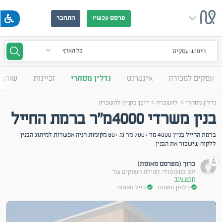
פרסם עכשיו
התחבר
חיפוש עסקים
עסקים למכירה
אינטרנט
נדל"ן מסחרי
זכיינות
שותף 
>
>
נדל"ן מסחרי
להשכרה
דוכן בקניון להשכרה
בנין משרדי 4000מ"ר ברמת החייל
ברמת החייל בניין 4000 מר +700 מר גג +80 מקומות חניה אפשרות למיתוג הבנין
ללקוח שישכור את הבנין
ברוך (מפרסם מאומת)
יזם במונופולי, קהילת העסקים של
קרא עוד
טלפון מאומת
מייל מאומת