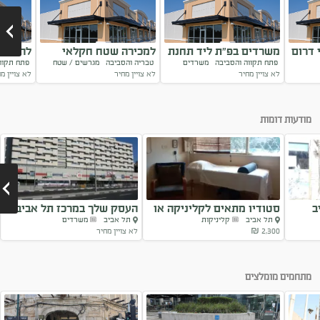
 דרום
משרדים בפ"ת ליד תחנת
למכירה שטח חקלאי
להשכרה
פתח תקווה והסביבה
משרדים
טבריה והסביבה
מגרשים / שטח
פתח תקוו
הרכבת
צופה לכנרת
אריה פ
ייחודי
לא צויין מחיר
לא צויין מחיר
לא צויין מ
Next
מודעות דומות
ב
סטודיו מתאים לקליניקה או
העסק שלך במרכז תל אביב...
תל אביב
קליניקות
תל אביב
משרדים
משרד
2,300 ₪
לא צויין מחיר
Next
מתחמים מומלצים